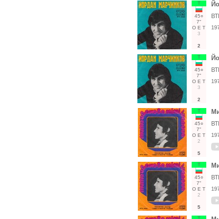
Т
Й
ВТ
45○
7"
19
О
Е
Т
3
2
Т
Й
ВТ
45○
7"
19
О
Е
Т
3
2
Т
М
ВТ
45○
7"
19
О
Е
Т
2
5
Т
М
ВТ
45○
7"
19
О
Е
Т
2
5
Т