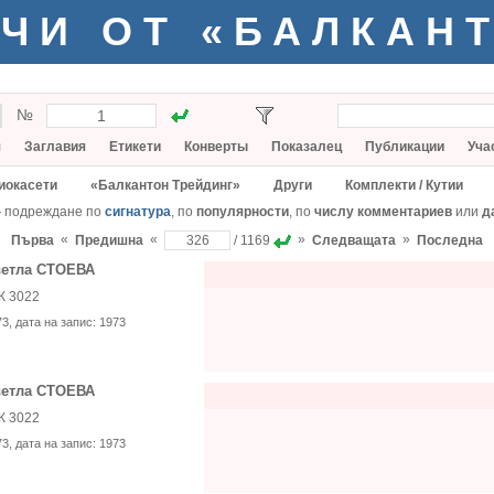
ЧИ ОТ «БАЛКАН
№
я
Заглавия
Етикети
Конверты
Показалец
Публикации
Уча
иокасети
«Балкантон Трейдинг»
Други
Комплекти / Кутии
— подреждане по
сигнатура
, по
популярности
, по
числу комментариев
или
д
«
«
»
»
Първа
Предишна
/ 1169
Следващата
Последна
етла СТОЕВА
К 3022
73
, дата на запис:
1973
етла СТОЕВА
К 3022
73
, дата на запис:
1973