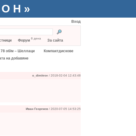
ТОН»
Вход
6 дена
стници
Форум
За сайта
78 об/м – Шеллаци
Компактдискове
ата на добавяне
o_dimitrov
/ 2018-02-04 12:43:48
Иван Георгиев
/ 2020-07-05 14:53:25