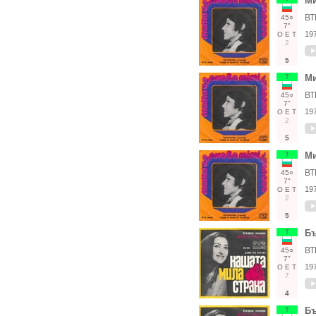
М
ВТ
45○
7"
19
О
Е
Т
2
5
Т
М
ВТ
45○
7"
19
О
Е
Т
2
5
Т
М
ВТ
45○
7"
19
О
Е
Т
2
5
Т
Бъ
ВТ
45○
7"
19
О
Е
Т
7
4
Т
Бъ