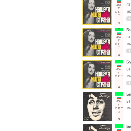
ВТ
45○
7"
19
О
Е
Т
7
4
Т
Бъ
ВТ
45○
7"
19
О
Е
Т
7
4
Т
Бъ
ВТ
45○
7"
19
О
Е
Т
7
4
Т
Би
ВТ
45○
7"
19
О
Е
Т
3
3
Т
Би