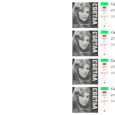
Т
Св
ВТ
45○
7"
19
О
Е
Т
2
6
Т
Св
ВТ
45○
7"
19
О
Е
Т
2
6
Т
Св
ВТ
45○
7"
19
О
Е
Т
2
6
Т
Св
ВТ
45○
7"
19
О
Е
Т
2
6