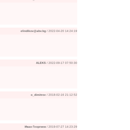
elindikov@abv.bg
/ 2022-04-20 14:24:19
ALEKS
/ 2022-09-17 07:50:30
o_dimitrov
/ 2018-02-16 21:12:52
Иван Георгиев
/ 2019-07-27 14:23:29