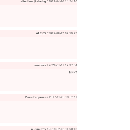
elindikov@abv.bg
/ 2022-04-20 14:24:16
ALEKS
/ 2022-09-17 07:50:27
sosovaz
/ 2026-01-11 17:37:04
минт
Иван Георгиев
/ 2017-11-26 13:02:11
o_dimitrov
/ 2018-02-06 11:50:16