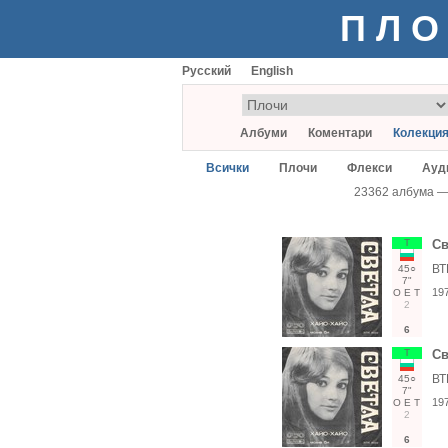
ПЛО
Русский
English
Албуми
Коментари
Колекци
Всички
Плочи
Флекси
Ауд
23362 албума 
Т
Св
ВТ
45○
7"
19
О
Е
Т
2
6
Т
Св
ВТ
45○
7"
19
О
Е
Т
2
6