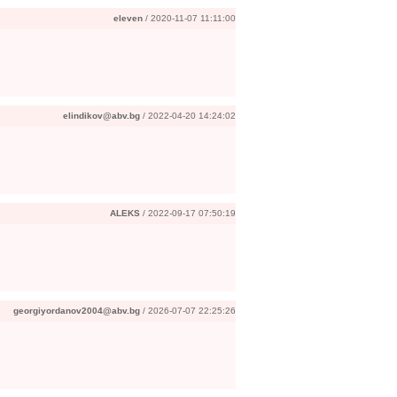
eleven
/ 2020-11-07 11:11:00
elindikov@abv.bg
/ 2022-04-20 14:24:02
ALEKS
/ 2022-09-17 07:50:19
georgiyordanov2004@abv.bg
/ 2026-07-07 22:25:26