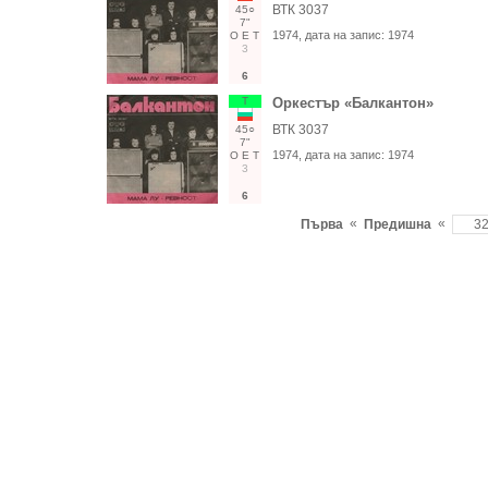
ВТК 3037
45○
7"
1974
, дата на запис:
1974
О
Е
Т
3
6
Т
Оркестър «Балкантон»
ВТК 3037
45○
7"
1974
, дата на запис:
1974
О
Е
Т
3
6
«
«
Първа
Предишна