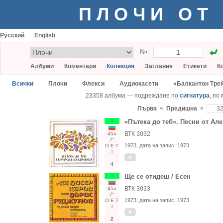
ПЛОЧИ ОТ
Русский
English
№
Албуми
Коментари
Колекция
Заглавия
Етикети
К
Всички
Плочи
Флекси
Аудиокасети
«Балкантон Тре
23358 албума — подреждане по
сигнатура
, по
«
«
Първа
Предишна
Т
«Пътека до теб». Песни от А
ВТК 3032
45○
7"
1973
, дата на запис:
1973
О
Е
Т
3
4
Т
Ще се отидеш / Есен
ВТК 3033
45○
7"
1973
, дата на запис:
1973
О
Е
Т
3
2