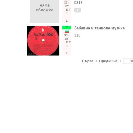
0317
33○
12"
Е
Т
3
1
Т
Забавна и танцова музика
318
33○
10"
Е
Т
3
4
«
«
Първа
Предишна