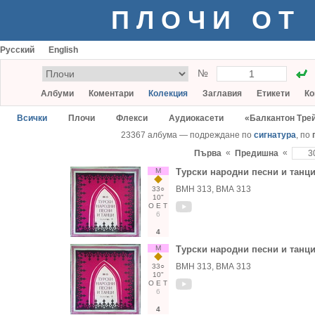
ПЛОЧИ ОТ
Русский
English
№
Албуми
Коментари
Колекция
Заглавия
Етикети
Ко
Всички
Плочи
Флекси
Аудиокасети
«Балкантон Тре
23367 албума — подреждане по
сигнатура
, по
«
«
Първа
Предишна
М
Турски народни песни и танц
ВМН 313, ВМА 313
33○
10"
О
Е
Т
6
4
М
Турски народни песни и танц
ВМН 313, ВМА 313
33○
10"
О
Е
Т
6
4