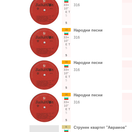
316
33○
10"
Е
Т
5
5
Н
Народни песни
316
33○
10"
Е
Т
5
5
Н
Народни песни
316
33○
10"
Е
Т
5
5
Н
Народни песни
316
33○
10"
Е
Т
5
5
К
Струнен квартет "Аврамов"