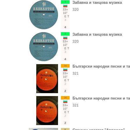
Т
Забавна и танцова музика
320
33○
10"
Е
Т
3
4
Т
Забавна и танцова музика
320
33○
10"
Е
Т
3
4
Н
Български народни песни и т
321
33○
10"
Е
Т
2
2
Н
Български народни песни и т
321
33○
10"
Е
Т
2
2
К