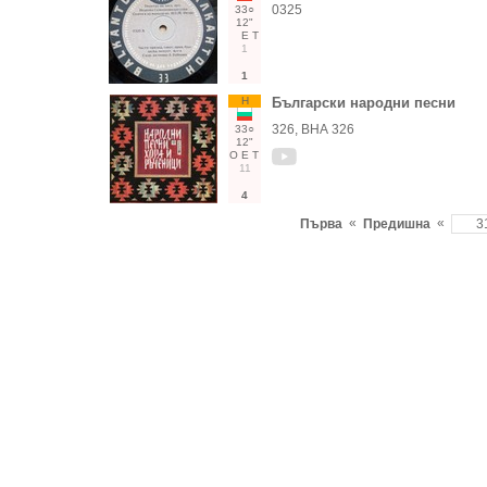
0325
33○
12"
Е
Т
1
1
Н
Български народни песни
326, ВНА 326
33○
12"
О
Е
Т
11
4
«
«
Първа
Предишна