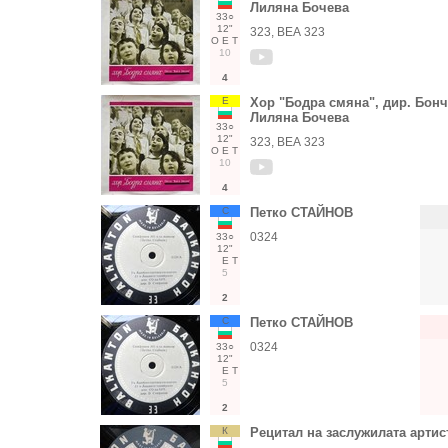
Лиляна Бочева
33○
12"
323, ВЕА 323
О
Е
Т
10
4
Е
Хор "Бодра смяна", дир. Бонч
Лиляна Бочева
33○
12"
323, ВЕА 323
О
Е
Т
10
4
С
Петко СТАЙНОВ
0324
33○
12"
Е
Т
5
2
С
Петко СТАЙНОВ
0324
33○
12"
Е
Т
5
2
К
Рецитал на заслужилата арти