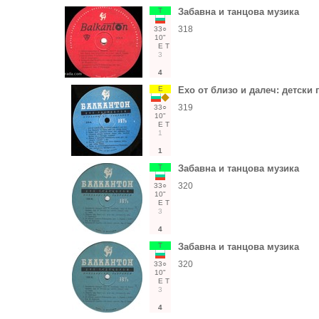
Т
Забавна и танцова музика
318
33○
10"
Е
Т
3
4
Е
Ехо от близо и далеч: детски 
319
33○
10"
Е
Т
1
1
Т
Забавна и танцова музика
320
33○
10"
Е
Т
3
4
Т
Забавна и танцова музика
320
33○
10"
Е
Т
3
4