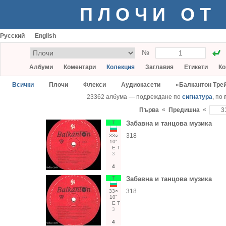
ПЛОЧИ ОТ
Русский
English
№
Албуми
Коментари
Колекция
Заглавия
Етикети
Ко
Всички
Плочи
Флекси
Аудиокасети
«Балкантон Тре
23362 албума — подреждане по
сигнатура
, по
«
«
Първа
Предишна
Т
Забавна и танцова музика
318
33○
10"
Е
Т
3
4
Т
Забавна и танцова музика
318
33○
10"
Е
Т
3
4