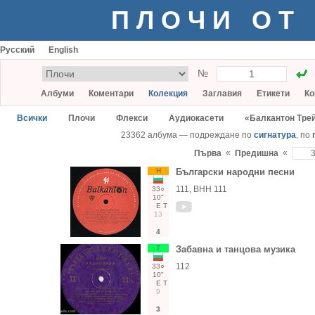
ПЛОЧИ ОТ
Русский
English
№
Албуми
Коментари
Колекция
Заглавия
Етикети
Ко
Всички
Плочи
Флекси
Аудиокасети
«Балкантон Тре
23362 албума — подреждане по
сигнатура
, по
«
«
Първа
Предишна
Н
Български народни песни
111, ВНН 111
33○
10"
Е
Т
13
4
Т
Забавна и танцова музика
112
33○
10"
Е
Т
9
3