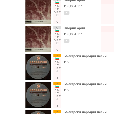
Оперни арии
114, ВОА 114
33○
12"
О
Е
Т
22
6
О
Оперни арии
114, ВОА 114
33○
12"
О
Е
Т
22
6
Н
Български народни песни
115
33○
10"
Е
Т
6
3
Н
Български народни песни
115
33○
10"
Е
Т
6
3
Н
Български народни песни