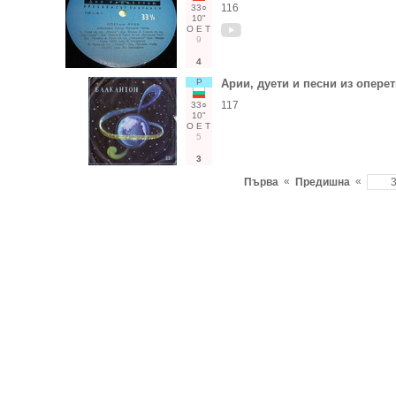
116
33○
10"
О
Е
Т
9
4
Р
Арии, дуети и песни из опере
117
33○
10"
О
Е
Т
5
3
«
«
Първа
Предишна