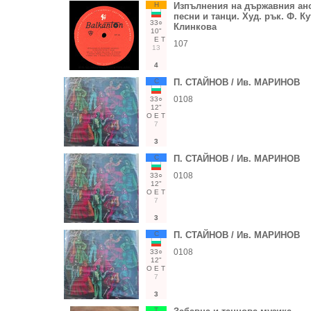
Н
Изпълнения на държавния ан
песни и танци. Худ. рък. Ф. Кут
33○
Клинкова
10"
Е
Т
107
13
4
С
П. СТАЙНОВ / Ив. МАРИНОВ
0108
33○
12"
О
Е
Т
7
3
С
П. СТАЙНОВ / Ив. МАРИНОВ
0108
33○
12"
О
Е
Т
7
3
С
П. СТАЙНОВ / Ив. МАРИНОВ
0108
33○
12"
О
Е
Т
7
3
Т