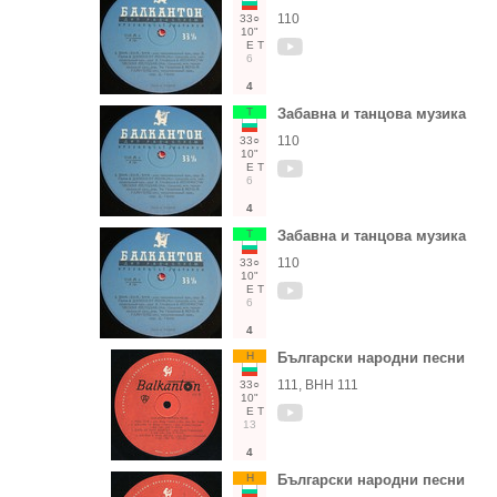
110
33○
10"
Е
Т
6
4
Т
Забавна и танцова музика
110
33○
10"
Е
Т
6
4
Т
Забавна и танцова музика
110
33○
10"
Е
Т
6
4
Н
Български народни песни
111, ВНН 111
33○
10"
Е
Т
13
4
Н
Български народни песни