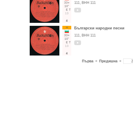
111, ВНН 111
33○
10"
Е
Т
13
4
Н
Български народни песни
111, ВНН 111
33○
10"
Е
Т
13
4
«
«
Първа
Предишна