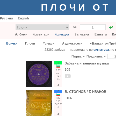
ПЛОЧИ ОТ
Русский
English
№
Албуми
Коментари
Колекция
Заглавия
Етикети
Ко
Всички
Плочи
Флекси
Аудиокасети
«Балкантон Тре
23362 албума — подреждане по
сигнатура
, по
«
«
Първа
Предишна
Т
Забавна и танцова музика
105
33○
10"
Е
Т
11
4
С
В. СТОЯНОВ / Г. ИВАНОВ
0106
33○
12"
О
Е
Т
8
2