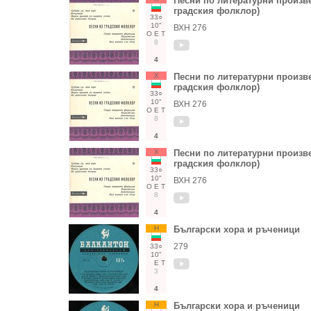
Песни по литературни произв
градския фолклор)
33○
10"
ВХН 276
О
Е
Т
8
4
Х
Песни по литературни произв
градския фолклор)
33○
10"
ВХН 276
О
Е
Т
8
4
Х
Песни по литературни произв
градския фолклор)
33○
10"
ВХН 276
О
Е
Т
8
4
Н
Български хора и ръченици
279
33○
10"
Е
Т
3
4
Н
Български хора и ръченици