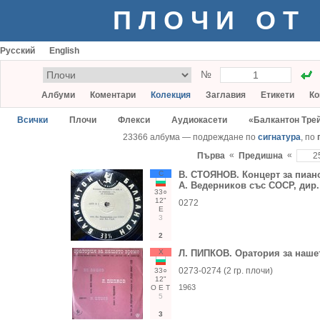
ПЛОЧИ ОТ
Русский
English
№
Албуми
Коментари
Колекция
Заглавия
Етикети
Ко
Всички
Плочи
Флекси
Аудиокасети
«Балкантон Тре
23366 албума — подреждане по
сигнатура
, по
«
«
Първа
Предишна
С
В. СТОЯНОВ. Концерт за пиано
А. Ведерников със СОСР, дир.
33○
12"
0272
Е
3
2
Х
Л. ПИПКОВ. Оратория за наше
0273-0274 (2 гр. плочи)
33○
12"
1963
О
Е
Т
5
3