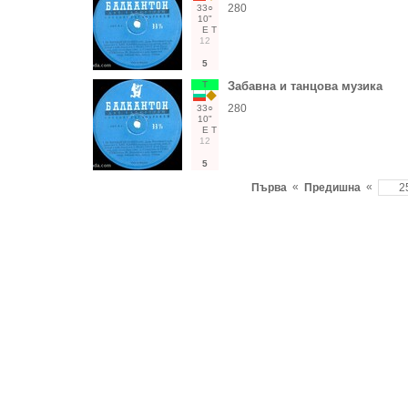
280
33○
10"
Е
Т
12
5
Т
Забавна и танцова музика
280
33○
10"
Е
Т
12
5
«
«
Първа
Предишна