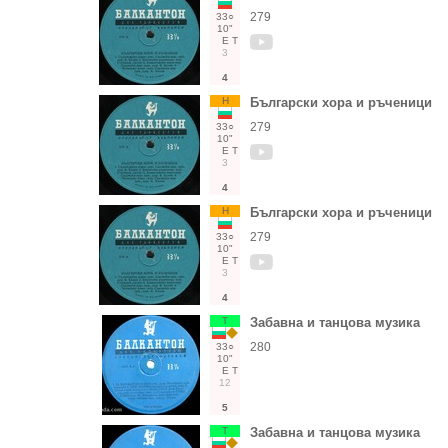
279
33○
10"
Е
Т
3
4
Н
Български хора и ръченици
279
33○
10"
Е
Т
3
4
Н
Български хора и ръченици
279
33○
10"
Е
Т
3
4
Т
Забавна и танцова музика
280
33○
10"
Е
Т
12
5
Т
Забавна и танцова музика