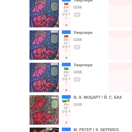
Увертюри
0268
33○
12"
О
Е
Т
3
4
С
Увертюри
0268
33○
12"
О
Е
Т
3
4
С
Увертюри
0268
33○
12"
О
Е
Т
3
4
С
В. А. МОЦАРТ / Й. С. БАХ
0269
33○
12"
О
Е
Т
5
1
С
М. РЕГЕР / Х. БЕРЛИОЗ