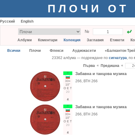
ПЛОЧИ ОТ
Русский
English
№
Албуми
Коментари
Колекция
Заглавия
Етикети
Ко
Всички
Плочи
Флекси
Аудиокасети
«Балкантон Тре
23362 албума — подреждане по
сигнатура
, по
«
«
Първа
Предишна
Т
Забавна и танцова музика
266, ВТН 266
33○
10"
О
Е
Т
20
4
Т
Забавна и танцова музика
266, ВТН 266
33○
10"
О
Е
Т
20
4