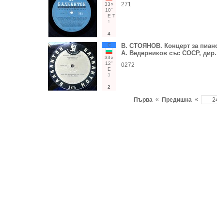
271
33○
10"
Е
Т
1
4
С
В. СТОЯНОВ. Концерт за пиано
А. Ведерников със СОСР, дир.
33○
12"
0272
Е
3
2
«
«
Първа
Предишна