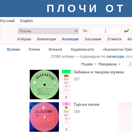
ПЛОЧИ ОТ
Русский
English
№
Албуми
Коментари
Колекция
Заглавия
Етикети
Ко
Всички
Плочи
Флекси
Аудиокасети
«Балкантон Тре
23366 албума — подреждане по
сигнатура
, по
«
«
Първа
Предишна
Т
Забавна и танцова музика
257
33○
10"
Е
Т
13
6
М
Турски песни
258
33○
10"
Е
Т
3
3