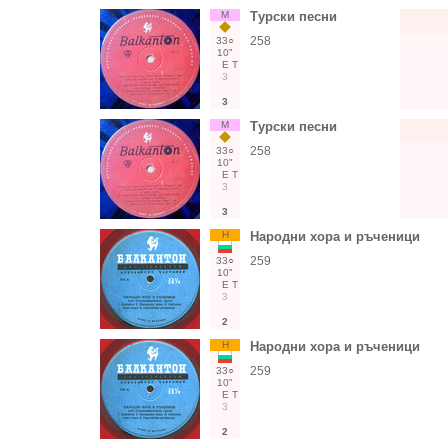
М
Турски песни
258
33○
10"
Е
Т
3
3
М
Турски песни
258
33○
10"
Е
Т
3
3
Н
Народни хора и ръченици
259
33○
10"
Е
Т
3
2
Н
Народни хора и ръченици
259
33○
10"
Е
Т
3
2