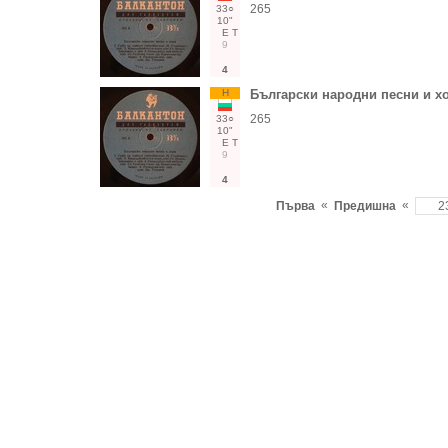
265
33○
10"
Е
Т
9
4
Н
Български народни песни и х
265
33○
10"
Е
Т
9
4
«
«
Първа
Предишна