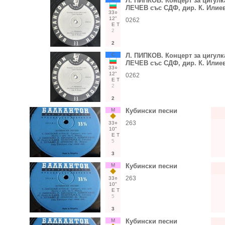
Л. ПИПКОВ. Концерт за цигулка
ЛЕЧЕВ със СДФ, дир. К. Илие
33○
12"
0262
Е
Т
2
2
С
Л. ПИПКОВ. Концерт за цигулка
ЛЕЧЕВ със СДФ, дир. К. Илие
33○
12"
0262
Е
Т
2
2
М
Кубински песни
263
33○
10"
Е
Т
5
3
М
Кубински песни
263
33○
10"
Е
Т
5
3
М
Кубински песни