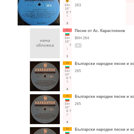
263
33○
10"
Е
Т
5
3
Х
Песни от Ас. Карастоянов
ВХН 264
33○
10"
Т
1
1
Н
Български народни песни и х
265
33○
10"
Е
Т
9
4
Н
Български народни песни и х
265
33○
10"
Е
Т
9
4
Н
Български народни песни и х