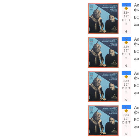
С
Ал
фи
33○
12"
ВС
О
Е
Т
5
да
6
С
Ал
фи
33○
12"
ВС
О
Е
Т
5
да
6
С
Ал
фи
33○
12"
ВС
О
Е
Т
5
да
6
С
Ал
фи
33○
12"
ВС
О
Е
Т
5
да
6