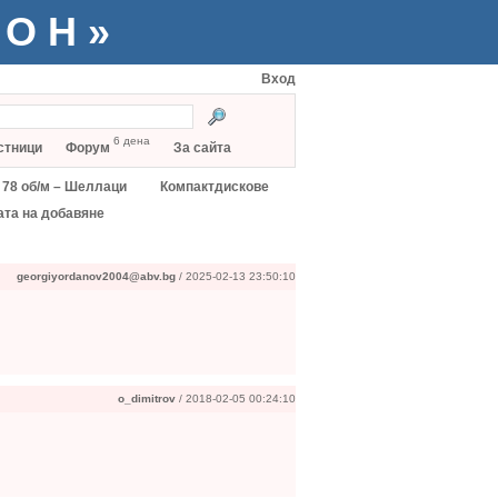
ТОН»
Вход
6 дена
стници
Форум
За сайта
78 об/м – Шеллаци
Компактдискове
ата на добавяне
georgiyordanov2004@abv.bg
/ 2025-02-13 23:50:10
o_dimitrov
/ 2018-02-05 00:24:10