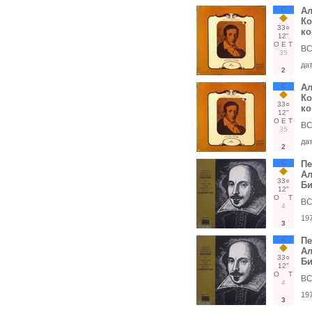
С
Ал
Ко
33○
ко
12"
О
Е
Т
ВС
35
да
2
С
Ал
Ко
33○
ко
12"
О
Е
Т
ВС
35
да
2
С
Пе
Ал
33○
Би
12"
О
Т
ВС
4
19
3
С
Пе
Ал
33○
Би
12"
О
Т
ВС
4
19
3