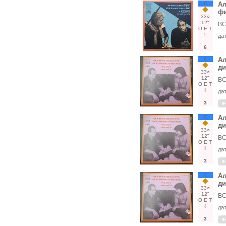
С
Ал
фи
33○
12"
ВС
О
Е
Т
5
да
6
С
Ал
ди
33○
12"
ВС
О
Е
Т
4
да
3
С
Ал
ди
33○
12"
ВС
О
Е
Т
4
да
3
С
Ал
ди
33○
12"
ВС
О
Е
Т
4
да
3