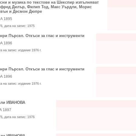
сни и музика по текстове на Шекспир изпълняват
фред Дилър, Филип Тод, Макс Уърдли, Морис
вън и Десмон Дюпре
А 1895
76
, дата на запис:
1975
нри Пърсел. Откъси за глас и инструменти
А 1896
та на запис:
издание 1976 г.
нри Пърсел. Откъси за глас и инструменти
А 1896
та на запис:
издание 1976 г.
или ИВАНОВА
А 1897
76
, дата на запис:
1976
или ИВАНОВА