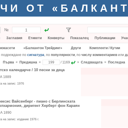
ЧИ ОТ «БАЛКАН
№
я
Заглавия
Етикети
Конверты
Показалец
Публикации
Уча
иокасети
«Балкантон Трейдинг»
Други
Комплекти / Кутии
— подреждане по
сигнатура
, по
популярности
, по
числу комментариев
или
д
«
«
»
»
Първа
Предишна
/ 1169
Следващата
Последна
тско календарче / 10 песни за деца
А 1889
та на запис:
1976
ексис Вайсенберг - пиано с Берлинската
лхармония, диригент Херберт фон Караян
А 1890
та на запис:
издание 1976 г.