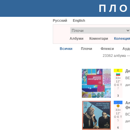
ПЛО
Русский
English
Албуми
Коментари
Колекци
Всички
Плочи
Флекси
Ауд
23362 албума 
Е
Де
ВЕ
33○
12"
да
О
Е
Т
7
3
С
Ал
фи
33○
12"
ВС
О
Е
Т
5
да
6