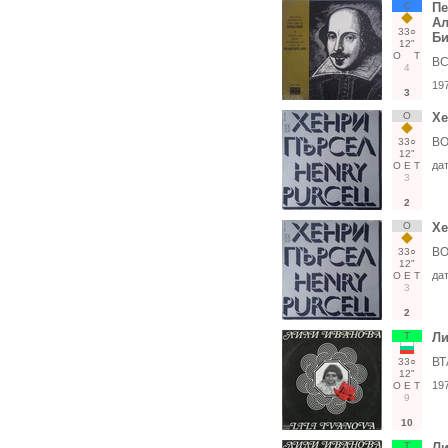
С
Пе
Ал
33○
Би
12"
О
Т
ВС
4
19
3
О
Хе
ВО
33○
12"
да
О
Е
Т
3
2
О
Хе
ВО
33○
12"
да
О
Е
Т
3
2
Т
Л
ВТ
33○
12"
19
О
Е
Т
9
10
Т
Л