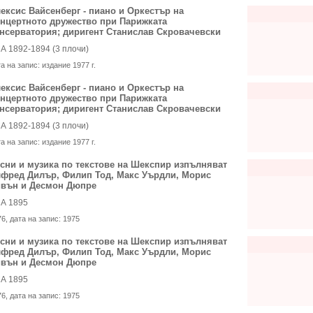
ексис Вайсенберг - пиано и Оркестър на
нцертното дружество при Парижката
нсерватория; диригент Станислав Скровачевски
А 1892-1894 (3 плочи)
та на запис:
издание 1977 г.
ексис Вайсенберг - пиано и Оркестър на
нцертното дружество при Парижката
нсерватория; диригент Станислав Скровачевски
А 1892-1894 (3 плочи)
та на запис:
издание 1977 г.
сни и музика по текстове на Шекспир изпълняват
фред Дилър, Филип Тод, Макс Уърдли, Морис
вън и Десмон Дюпре
А 1895
76
, дата на запис:
1975
сни и музика по текстове на Шекспир изпълняват
фред Дилър, Филип Тод, Макс Уърдли, Морис
вън и Десмон Дюпре
А 1895
76
, дата на запис:
1975