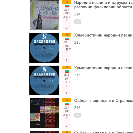
Н
Народни песни и инструмента
различни фолклорни области
33○
10"
214
О
Е
Т
9
3
Н
Хумористични народни песни,
215
33○
10"
Е
Т
3
2
Н
Хумористични народни песни,
215
33○
10"
Е
Т
3
2
Н
Събор - надпяване в Странджа 
216
33○
10"
О
Е
Т
2
3
Н