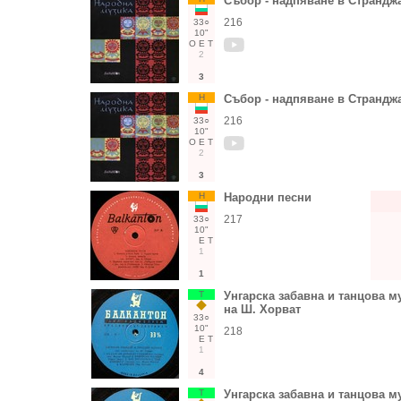
Събор - надпяване в Странджа 
216
33○
10"
О
Е
Т
2
3
Н
Събор - надпяване в Странджа 
216
33○
10"
О
Е
Т
2
3
Н
Народни песни
217
33○
10"
Е
Т
1
1
Т
Унгарска забавна и танцова м
на Ш. Хорват
33○
10"
218
Е
Т
1
4
Т
Унгарска забавна и танцова м