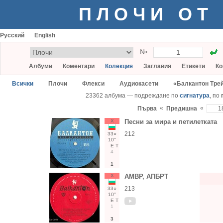
ПЛОЧИ ОТ
Русский
English
№
Албуми
Коментари
Колекция
Заглавия
Етикети
Ко
Всички
Плочи
Флекси
Аудиокасети
«Балкантон Тре
23362 албума — подреждане по
сигнатура
, по
«
«
Първа
Предишна
Х
Песни за мира и петилетката
212
33○
10"
Е
Т
4
1
Х
АМВР, АПБРТ
213
33○
10"
Е
Т
1
3