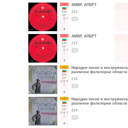
Х
АМВР, АПБРТ
213
33○
10"
Е
Т
1
3
Х
АМВР, АПБРТ
213
33○
10"
Е
Т
1
3
Н
Народни песни и инструмента
различни фолклорни области
33○
10"
214
О
Е
Т
9
3
Н
Народни песни и инструмента
различни фолклорни области
33○
10"
214
О
Е
Т
9
3