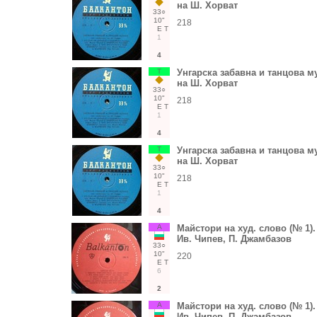
на Ш. Хорват
33○
10"
218
Е
Т
1
4
Т
Унгарска забавна и танцова м
на Ш. Хорват
33○
10"
218
Е
Т
1
4
Т
Унгарска забавна и танцова м
на Ш. Хорват
33○
10"
218
Е
Т
1
4
А
Майстори на худ. слово (№ 1).
Ив. Чипев, П. Джамбазов
33○
10"
220
Е
Т
6
2
А
Майстори на худ. слово (№ 1).
Ив. Чипев, П. Джамбазов