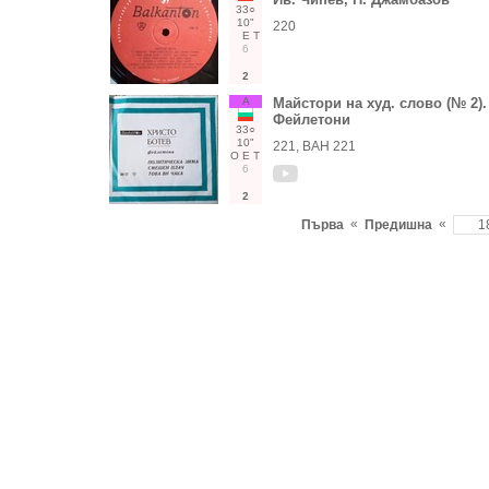
33○
10"
220
Е
Т
6
2
А
Майстори на худ. слово (№ 2).
Фейлетони
33○
10"
221, ВАН 221
О
Е
Т
6
2
«
«
Първа
Предишна