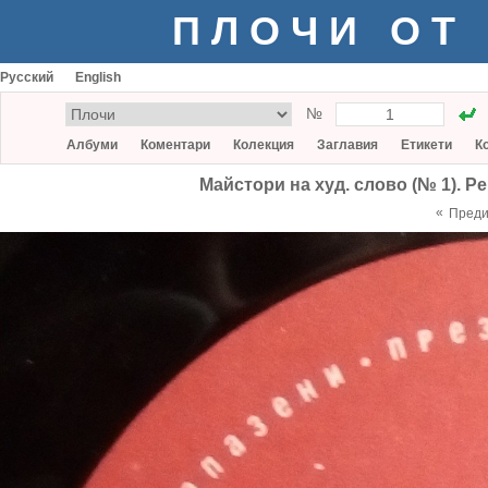
ПЛОЧИ ОТ
Русский
English
№
Албуми
Коментари
Колекция
Заглавия
Етикети
К
Майстори на худ. слово (№ 1). Р
«
Пред