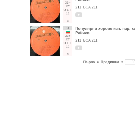
33○
12"
211, ВОА 211
О
Е
Т
12
3
О
Популярни хорове изп. нар. хо
Райчев
33○
12"
211, ВОА 211
О
Е
Т
12
3
«
«
Първа
Предишна