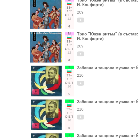
Трио "Южен ритъм" (в състав:
И. Конфорти)
33○
10"
209
О
Е
Т
12
6
М
Трио "Южен ритъм" (в състав:
И. Конфорти)
33○
10"
209
О
Е
Т
12
6
Т
Забавна и танцова музика от
210
33○
10"
О
Е
Т
10
5
Т
Забавна и танцова музика от
210
33○
10"
О
Е
Т
10
5
Т
Забавна и танцова музика от