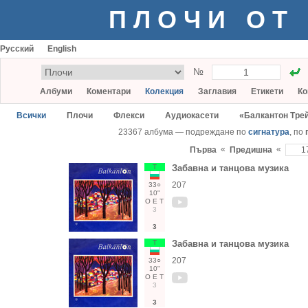
ПЛОЧИ ОТ
Русский
English
№
Албуми
Коментари
Колекция
Заглавия
Етикети
Ко
Всички
Плочи
Флекси
Аудиокасети
«Балкантон Тре
23367 албума — подреждане по
сигнатура
, по
«
«
Първа
Предишна
Т
Забавна и танцова музика
207
33○
10"
О
Е
Т
3
3
Т
Забавна и танцова музика
207
33○
10"
О
Е
Т
3
3