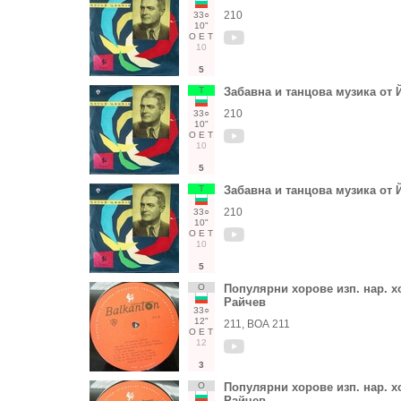
210
33○
10"
О
Е
Т
10
5
Т
Забавна и танцова музика от
210
33○
10"
О
Е
Т
10
5
Т
Забавна и танцова музика от
210
33○
10"
О
Е
Т
10
5
О
Популярни хорове изп. нар. хо
Райчев
33○
12"
211, ВОА 211
О
Е
Т
12
3
О
Популярни хорове изп. нар. хо
Райчев