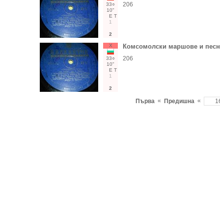
206
33○
10"
Е
Т
1
2
Х
Комсомолски маршове и песни
206
33○
10"
Е
Т
1
2
«
«
Първа
Предишна