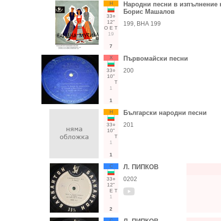
Н
Народни песни в изпълнение 
Борис Машалов
33○
12"
199, ВНА 199
О
Е
Т
19
7
Х
Първомайски песни
200
33○
10"
Т
1
1
Н
Български народни песни
201
33○
10"
Т
1
1
С
Л. ПИПКОВ
0202
33○
12"
Е
Т
1
2
С