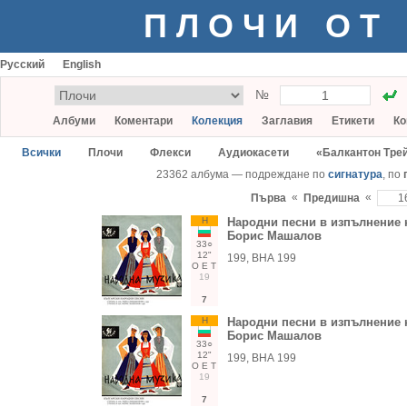
ПЛОЧИ ОТ
Русский
English
№
Албуми
Коментари
Колекция
Заглавия
Етикети
Ко
Всички
Плочи
Флекси
Аудиокасети
«Балкантон Тре
23362 албума — подреждане по
сигнатура
, по
«
«
Първа
Предишна
Н
Народни песни в изпълнение 
Борис Машалов
33○
12"
199, ВНА 199
О
Е
Т
19
7
Н
Народни песни в изпълнение 
Борис Машалов
33○
12"
199, ВНА 199
О
Е
Т
19
7