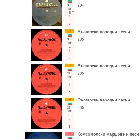
204
33○
10"
Е
Т
1
2
Н
Български народни песни
205
33○
10"
Е
Т
3
3
Н
Български народни песни
205
33○
10"
Е
Т
3
3
Н
Български народни песни
205
33○
10"
Е
Т
3
3
Х
Комсомолски маршове и песни