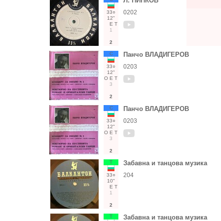
Л. ПИПКОВ
0202
33○
12"
Е
Т
1
2
С
Панчо ВЛАДИГЕРОВ
0203
33○
12"
О
Е
Т
3
2
С
Панчо ВЛАДИГЕРОВ
0203
33○
12"
О
Е
Т
3
2
Т
Забавна и танцова музика
204
33○
10"
Е
Т
1
2
Т
Забавна и танцова музика