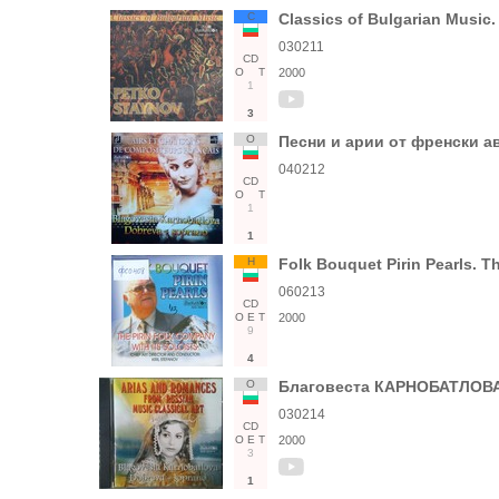
С
Classics of Bulgarian Music
030211
CD
О
Т
2000
1
3
О
Песни и арии от френски 
040212
CD
О
Т
1
1
Н
Folk Bouquet Pirin Pearls. Th
060213
CD
О
Е
Т
2000
9
4
О
Благовеста КАРНОБАТЛОВА-
030214
CD
О
Е
Т
2000
3
1