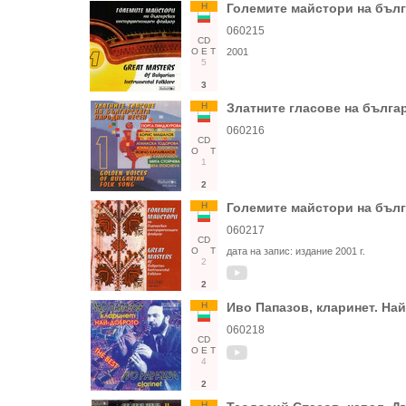
Н
Големите майстори на бълг
060215
CD
О
Е
Т
2001
5
3
Н
Златните гласове на българ
060216
CD
О
Т
1
2
Н
Големите майстори на бълг
060217
CD
О
Т
дата на запис:
издание 2001 г.
2
2
Н
Иво Папазов, кларинет. На
060218
CD
О
Е
Т
4
2
Н