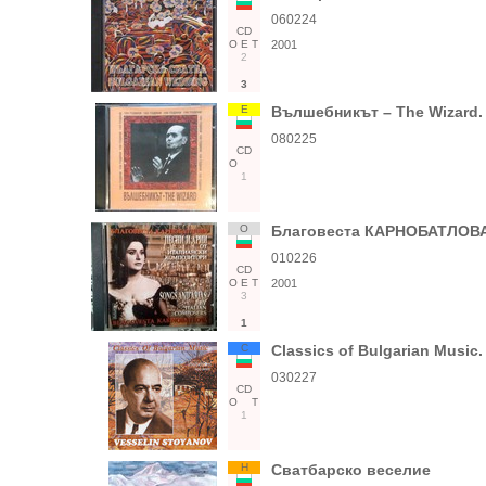
060224
CD
О
Е
Т
2001
2
3
Е
Вълшебникът – The Wizard.
080225
CD
О
1
О
Благовеста КАРНОБАТЛОВА.
010226
CD
О
Е
Т
2001
3
1
С
Classics of Bulgarian Musi
030227
CD
О
Т
1
Н
Сватбарско веселие