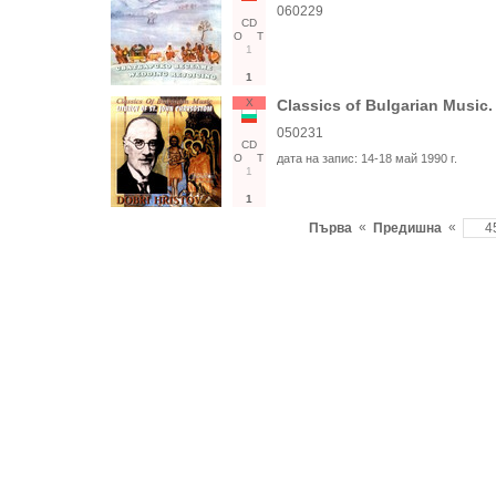
060229
CD
О
Т
1
1
Х
Classics of Bulgarian Music.
050231
CD
О
Т
дата на запис:
14-18 май 1990 г.
1
1
«
«
Първа
Предишна