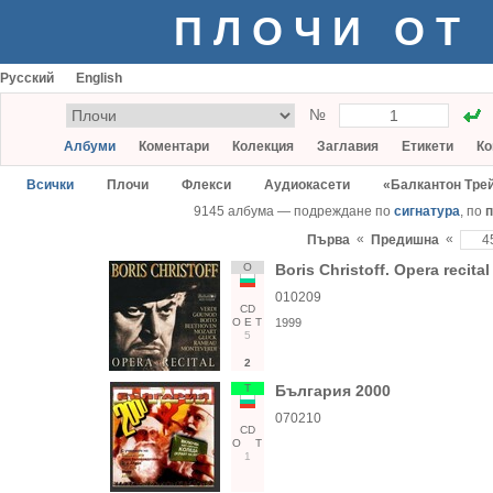
ПЛОЧИ ОТ
Русский
English
№
Албуми
Коментари
Колекция
Заглавия
Етикети
Ко
Всички
Плочи
Флекси
Аудиокасети
«Балкантон Тре
9145 албума — подреждане по
сигнатура
, по
п
«
«
Първа
Предишна
О
Boris Christoff. Opera recital
010209
CD
О
Е
Т
1999
5
2
Т
България 2000
070210
CD
О
Т
1