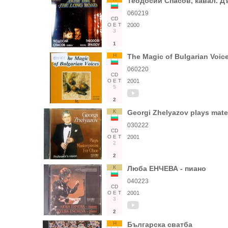
Теодосий Спасов, кавал. Дъ
060219
CD
О
Е
Т
2000
3
1
Н
The Magic of Bulgarian Voic
060220
CD
О
Е
Т
2001
5
2
К
Georgi Zhelyazov plays mater
030222
CD
О
Е
Т
2001
2
2
К
Люба ЕНЧЕВА - пиано
040223
CD
О
Е
Т
2001
3
2
Н
Българска сватба