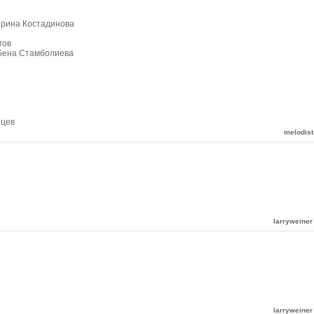
терина Костадинова
гов
лбена Стамболиева
оцев
melodist
larryweiner
larryweiner