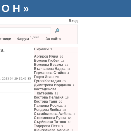
ТОН»
Вход
5 дена
стници
Форум
За сайта
s.
Пиринки
3
Аргиров Илия
96
Божков Любен
18
Божкова Весела
11
Вълчанова Надка
11
Германова Стойка
4
Гоцев Иван
20
: 2023-04-29 15:46:35
Гугов Костадин
65
Димитрова Йорданка
9
Костадинова
Катерина
31
Костова Пелагия
16
Костова Таня
29
Пандова Росица
4
Рондова Любка
28
Стамболиева Албена
1
Стоименова Руска
65
Сърбинска Татяна
40
Тодорова Петя
9
Шенгелиева Албена
1