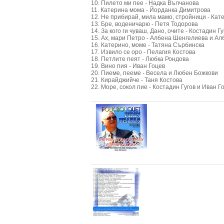
10. Пилето ми пее - Надка Вълчанова
11. Катерина мома - Йорданка Димитрова
12. Не прибирай, мила мамо, стройници - Ка
13. Бре, воденичарю - Петя Тодорова
14. За кого ги чуваш, Дано, очите - Костадин Гу
15. Ах, мари Петро - Албена Шенгелиева и А
16. Катерино, моме - Татяна Сърбинска
17. Извило се оро - Пелагия Костова
18. Петлите пеят - Любка Рондова
19. Вино пия - Иван Гоцев
20. Пиеме, пееме - Весела и Любен Божкови
21. Кирайджийче - Таня Костова
22. Море, сокол пие - Костадин Гугов и Иван Г