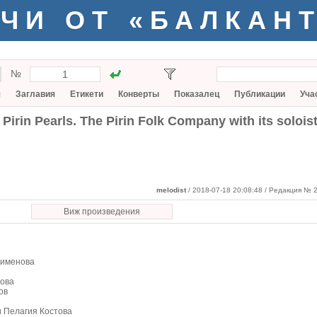
ЧИ ОТ «БАЛКАН
№
я
Заглавия
Етикети
Конверты
Показалец
Публикации
Уча
Pirin Pearls. The Pirin Folk Company with its soloist
melodist
/ 2018-07-18 20:08:48
/ Редакция № 2
Виж произведения
тоименова
нова
ов
и Пелагия Костова