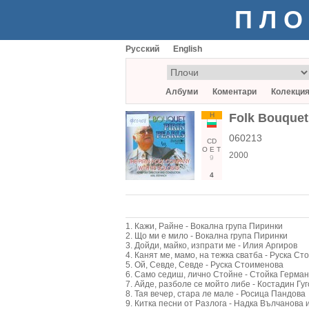
ПЛО
Русский
English
Албуми
Коментари
Колекци
Н
Folk Bouquet 
060213
CD
О
Е
Т
2000
9
4
1. Кажи, Райне - Вокална група Пиринки
2. Що ми е мило - Вокална група Пиринки
3. Дойди, майко, изпрати ме - Илия Аргиров
4. Канят ме, мамо, на тежка сватба - Руска С
5. Ой, Севде, Севде - Руска Стоименова
6. Само седиш, лично Стойне - Стойка Герма
7. Айде, разболе се мойто либе - Костадин Гуг
8. Тая вечер, стара ле мале - Росица Пандова
9. Китка песни от Разлога - Надка Вълчанова 