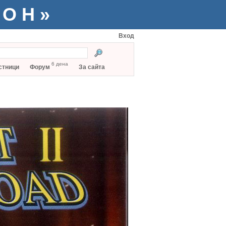
ТОН»
Вход
6 дена
стници
Форум
За сайта