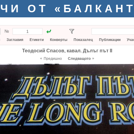
ЧИ ОТ «БАЛКАН
№
я
Заглавия
Етикети
Конверты
Показалец
Публикации
Уча
Теодосий Спасов, кавал. Дълъг път II
«
»
Предишно
Следващото