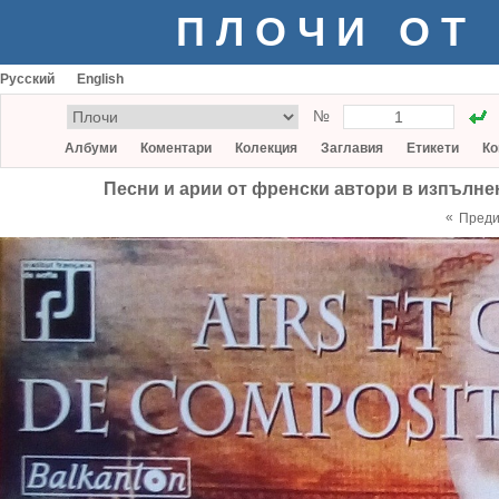
ПЛОЧИ ОТ
Русский
English
№
Албуми
Коментари
Колекция
Заглавия
Етикети
Ко
Песни и арии от френски автори в изпъл
«
Пред