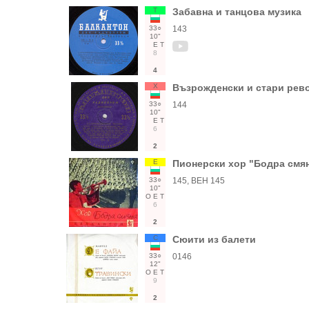
Т
Забавна и танцова музика
33○
143
10"
Е
Т
8
4
Х
Възрожденски и стари рев
33○
144
10"
Е
Т
6
2
Е
Пионерски хор "Бодра смян
33○
145, ВЕН 145
10"
О
Е
Т
6
2
С
Сюити из балети
33○
0146
12"
О
Е
Т
9
2