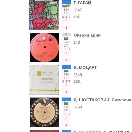
С
Г. ГАРАЙ
33○
0147
12"
О
Е
Т
1961
8
3
О
Оперни арии
33○
148
10"
Е
Т
1
1
С
В. МОЦАРТ
33○
0149
12"
О
Е
Т
1961
3
1
С
Д. ШОСТАКОВИЧ. Симфония 
33○
0150
12"
Е
Т
1
1
С