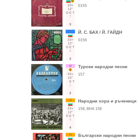
33○
0155
12"
О
Е
Т
7
3
С
Й. С. БАХ / Й. ГАЙДН
33○
0156
12"
О
Е
Т
6
2
М
Турски народни песни
33○
157
10"
Е
Т
1
2
Н
Народни хора и ръченици
33○
158, ВНА 158
12"
О
Е
Т
8
4
Н
Български народни песни