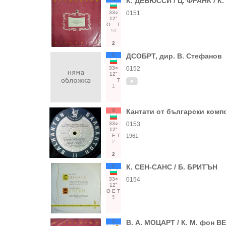
К. ДЕБЮССИ / Ц. ФРАНК / К
33○
0151
12"
О
Т
10
2
С
ДСОБРТ, дир. В. Стефанов
33○
0152
12"
Т
1
Х
Кантати от български комп
33○
0153
12"
Е
Т
1961
2
2
С
К. СЕН-САНС / Б. БРИТЪН
33○
0154
12"
О
Е
Т
5
С
В. А. МОЦАРТ / К. М. фон В