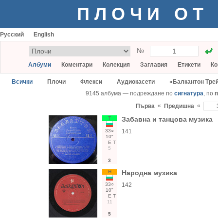
ПЛОЧИ ОТ
Русский
English
№
Албуми
Коментари
Колекция
Заглавия
Етикети
Ко
Всички
Плочи
Флекси
Аудиокасети
«Балкантон Тре
9145 албума — подреждане по
сигнатура
, по
п
«
«
Първа
Предишна
Т
Забавна и танцова музика
33○
141
10"
Е
Т
5
3
Н
Народна музика
33○
142
10"
Е
Т
11
5