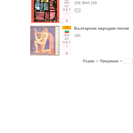
33○
159, ВНА 159
12"
О
Е
Т
7
3
Н
Български народни песни
33○
160
10"
О
Е
Т
6
5
«
«
Първа
Предишна