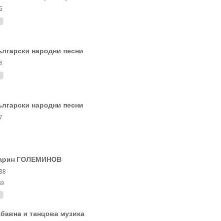
5
ългарски народни песни
6
ългарски народни песни
7
арин ГОЛЕМИНОВ
38
59
бавна и танцова музика