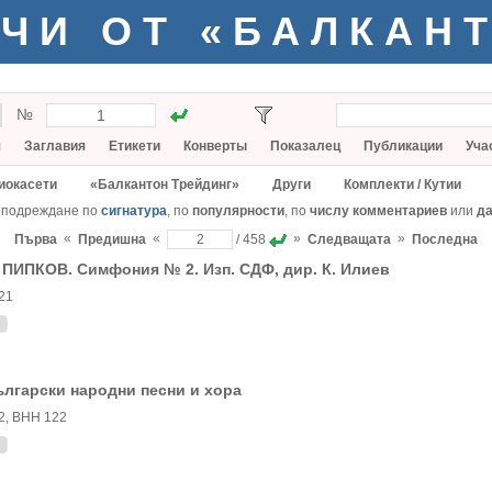
ЧИ ОТ «БАЛКАН
№
я
Заглавия
Етикети
Конверты
Показалец
Публикации
Уча
иокасети
«Балкантон Трейдинг»
Други
Комплекти / Кутии
 подреждане по
сигнатура
, по
популярности
, по
числу комментариев
или
да
«
«
»
»
Първа
Предишна
/ 458
Следващата
Последна
 ПИПКОВ. Симфония № 2. Изп. СДФ, дир. К. Илиев
21
лгарски народни песни и хора
2, ВНН 122