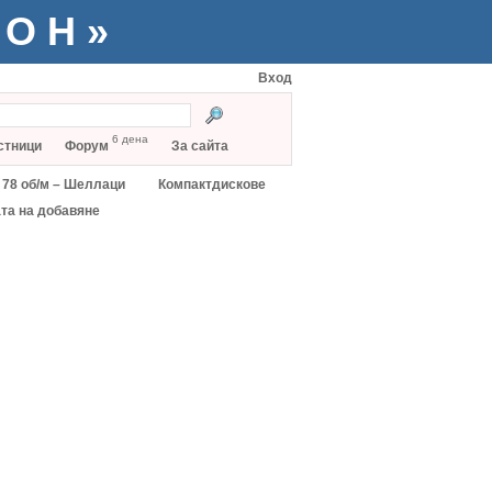
ТОН»
Вход
6 дена
стници
Форум
За сайта
78 об/м – Шеллаци
Компактдискове
та на добавяне