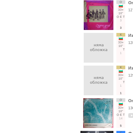
О
О
33○
12
10"
О
Е
Т
3
3
К
Из
33○
12
10"
Т
1
К
Из
33○
12
10"
Т
1
1
О
Оп
33○
13
10"
О
Е
Т
14
5
С