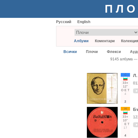
ПЛО
Русский
English
Албуми
Коментари
Колекци
Всички
Плочи
Флекси
Ауд
9145 албума —
С
Л.
33○
01
12"
О
Е
Т
4
2
Н
Бъ
33○
12
10"
Е
Т
17
4