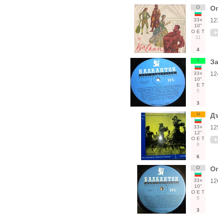
О
О
33○
12
10"
О
Е
Т
11
4
Т
За
33○
12
10"
Е
Т
5
3
Н
Дъ
33○
12
12"
О
Е
Т
8
6
О
О
33○
12
10"
О
Е
Т
8
3