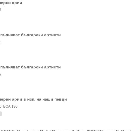
перни арии
7
пълняват български артисти
8
пълняват български артисти
9
ерни арии в изп. на наши певци
0, ВОА 130