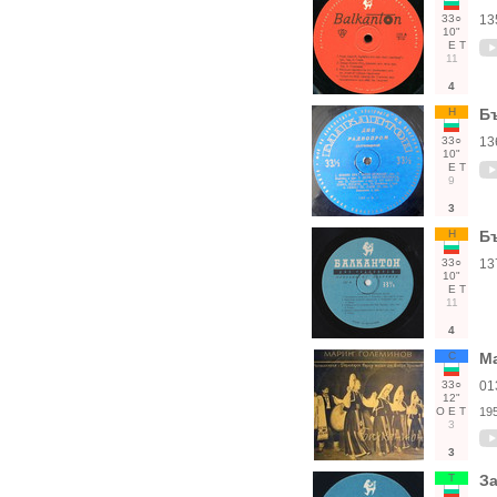
33○
13
10"
Е
Т
11
4
Н
Б
33○
13
10"
Е
Т
9
3
Н
Б
33○
13
10"
Е
Т
11
4
С
М
33○
01
12"
О
Е
Т
19
3
3
Т
За