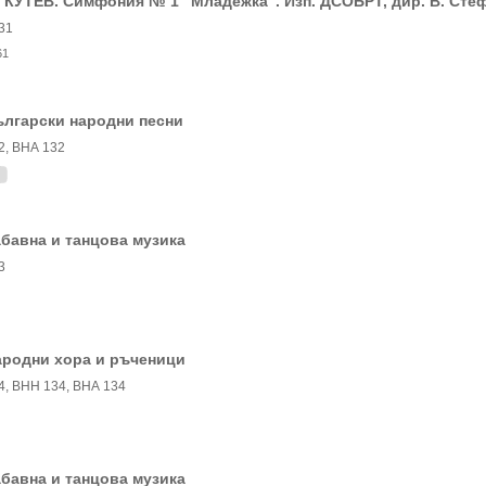
 КУТЕВ. Симфония № 1 "Младежка". Изп. ДСОБРТ, дир. В. Сте
31
61
ългарски народни песни
2, ВНА 132
бавна и танцова музика
3
ародни хора и ръченици
4, ВНН 134, ВНА 134
бавна и танцова музика