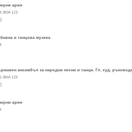
перни арии
3, ВОА 123
бавна и танцова музика
4
ржавен ансамбъл за народни песни и танци. Гл. худ. ръково
5, ВНА 125
перни арии
6