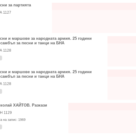
сни за партията
А 1127
сни и маршове за народната армия. 25 години
самбъл за песни и танци на БНА
А 1128
сни и маршове за народната армия. 25 години
самбъл за песни и танци на БНА
А 1128
колай ХАЙТОВ. Разкази
Н 1129
та на запис:
1969