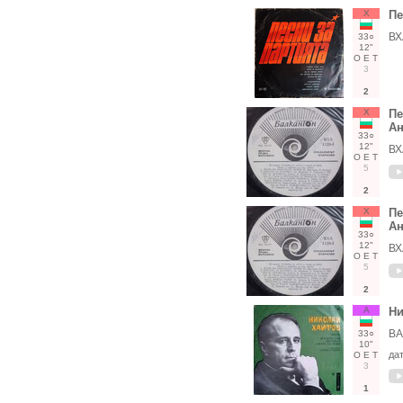
Х
Пе
ВХ
33○
12"
О
Е
Т
3
2
Х
Пе
Ан
33○
12"
ВХ
О
Е
Т
5
2
Х
Пе
Ан
33○
12"
ВХ
О
Е
Т
5
2
А
Ни
ВА
33○
10"
да
О
Е
Т
3
1