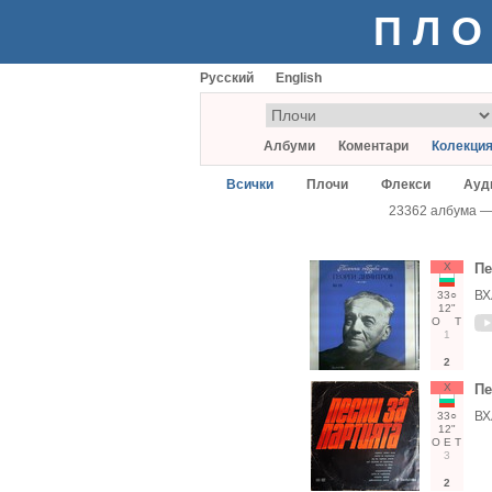
ПЛО
Русский
English
Албуми
Коментари
Колекци
Всички
Плочи
Флекси
Ауд
23362 албума 
Х
Пе
ВХ
33○
12"
О
Т
1
2
Х
Пе
ВХ
33○
12"
О
Е
Т
3
2