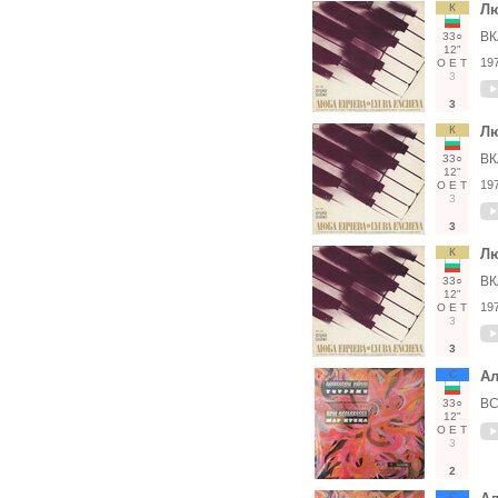
К
Лю
ВК
33○
12"
19
О
Е
Т
3
3
К
Лю
ВК
33○
12"
19
О
Е
Т
3
3
К
Лю
ВК
33○
12"
19
О
Е
Т
3
3
С
Ал
ВС
33○
12"
О
Е
Т
3
2
С