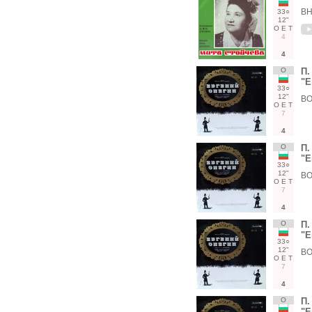
ВН
33○
12"
О
Е
Т
4
4
О
П.
"Е
33○
12"
ВО
О
Е
Т
7
4
О
П.
"Е
33○
12"
ВО
О
Е
Т
7
4
О
П.
"Е
33○
12"
ВО
О
Е
Т
7
4
О
П.
"Е