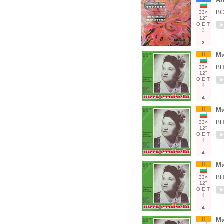
Ал
ВС
33○
12"
О
Е
Т
3
2
Н
Ми
ВН
33○
12"
О
Е
Т
4
4
Н
Ми
ВН
33○
12"
О
Е
Т
4
4
Н
Ми
ВН
33○
12"
О
Е
Т
4
4
Н
Ми