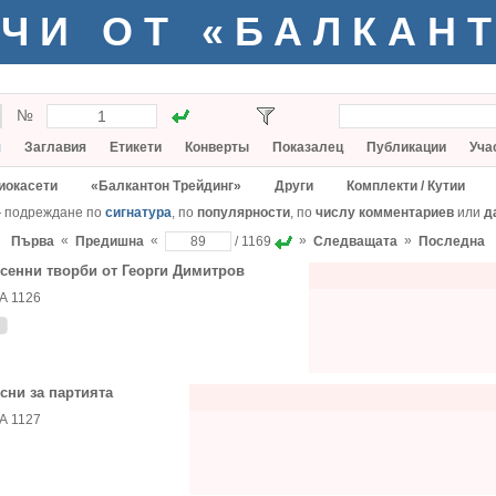
ЧИ ОТ «БАЛКАН
№
я
Заглавия
Етикети
Конверты
Показалец
Публикации
Уча
иокасети
«Балкантон Трейдинг»
Други
Комплекти / Кутии
— подреждане по
сигнатура
, по
популярности
, по
числу комментариев
или
д
«
«
»
»
Първа
Предишна
/ 1169
Следващата
Последна
сенни творби от Георги Димитров
А 1126
сни за партията
А 1127