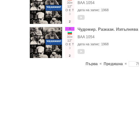
ВАА 1054
33○
12"
дата на запис:
1968
О
Е
Т
3
2
А
Чудомир. Разкази. Изпълнява
ВАА 1054
33○
12"
дата на запис:
1968
О
Е
Т
3
2
«
«
Първа
Предишна