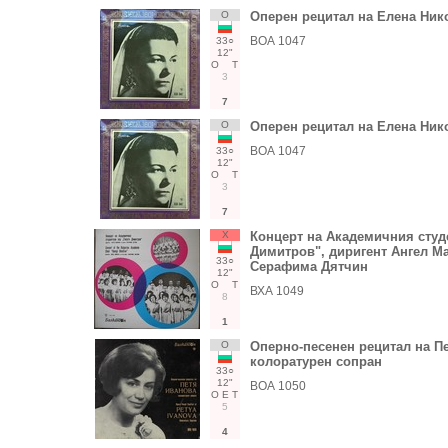
О
Оперен рецитал на Елена Ник
ВОА 1047
33○
12"
О
Т
3
7
О
Оперен рецитал на Елена Ник
ВОА 1047
33○
12"
О
Т
3
7
Х
Концерт на Академичния студе
Димитров", диригент Ангел Ма
33○
Серафима Дятчин
12"
О
Т
ВХА 1049
8
1
О
Оперно-песенен рецитал на Пе
колоратурен сопран
33○
12"
ВОА 1050
О
Е
Т
5
4