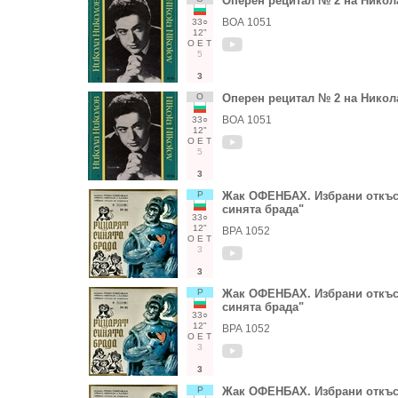
Оперен рецитал № 2 на Никол
ВОА 1051
33○
12"
О
Е
Т
5
3
О
Оперен рецитал № 2 на Никол
ВОА 1051
33○
12"
О
Е
Т
5
3
Р
Жак ОФЕНБАХ. Избрани откъси
синята брада"
33○
12"
ВРА 1052
О
Е
Т
3
3
Р
Жак ОФЕНБАХ. Избрани откъси
синята брада"
33○
12"
ВРА 1052
О
Е
Т
3
3
Р
Жак ОФЕНБАХ. Избрани откъси