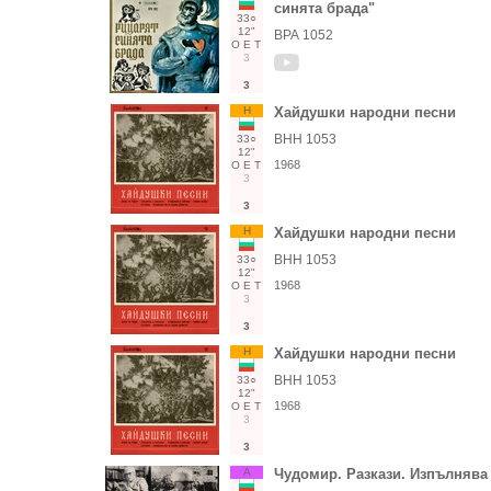
синята брада"
33○
12"
ВРА 1052
О
Е
Т
3
3
Н
Хайдушки народни песни
ВНН 1053
33○
12"
1968
О
Е
Т
3
3
Н
Хайдушки народни песни
ВНН 1053
33○
12"
1968
О
Е
Т
3
3
Н
Хайдушки народни песни
ВНН 1053
33○
12"
1968
О
Е
Т
3
3
А
Чудомир. Разкази. Изпълнява