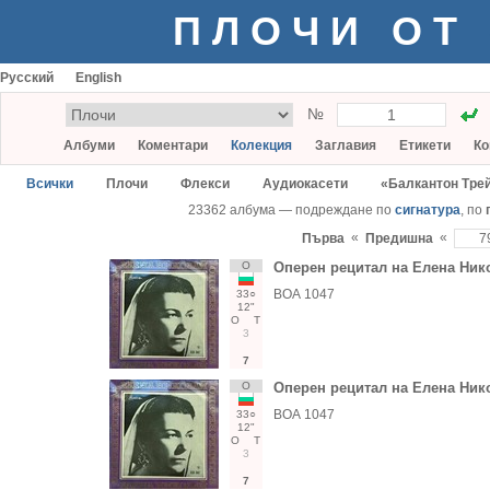
ПЛОЧИ ОТ
Русский
English
№
Албуми
Коментари
Колекция
Заглавия
Етикети
Ко
Всички
Плочи
Флекси
Аудиокасети
«Балкантон Тре
23362 албума — подреждане по
сигнатура
, по
«
«
Първа
Предишна
О
Оперен рецитал на Елена Ник
ВОА 1047
33○
12"
О
Т
3
7
О
Оперен рецитал на Елена Ник
ВОА 1047
33○
12"
О
Т
3
7