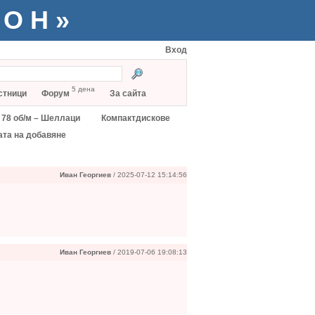
ТОН»
Вход
5 дена
стници
Форум
За сайта
78 об/м – Шеллаци
Компактдискове
ата на добавяне
Иван Георгиев
/ 2025-07-12 15:14:56
Иван Георгиев
/ 2019-07-06 19:08:13