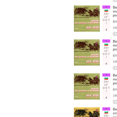
А
Ве
по
33○
ро
12"
О
Е
Т
ВА
3
19
4
А
Ве
по
33○
ро
12"
О
Е
Т
ВА
3
19
4
А
Ве
по
33○
ро
12"
О
Е
Т
ВА
3
19
4
А
Ве
от
33○