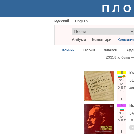
ПЛО
Русский
English
Албуми
Коментари
Колекци
Всички
Плочи
Флекси
Ауд
23358 албума 
Е
Ко
ВЕ
33○
12"
да
О
Е
Т
15
3
А
Им
ВА
33○
12"
19
О
Е
Т
3
3