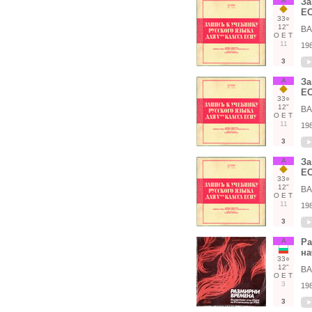
А
За
Е
33○
12"
ВА
О
Е
Т
11
19
3
А
За
Е
33○
12"
ВА
О
Е
Т
11
19
3
А
За
Е
33○
12"
ВА
О
Е
Т
11
19
3
А
Ра
на
33○
12"
ВА
О
Е
Т
3
19
3