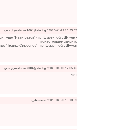
georgiyordanov2004@abv.bg
/ 2023-01-29 23:25:37
сн. у-ще "Иван Вазов" - гр. Шумен, обл. Шумен -
понастоящем закрито
 у-ще "Трайко Симеонов" - гр. Шумен, обл. Шумен
georgiyordanov2004@abv.bg
/ 2025-08-10 17:05:46
921
o_dimitrov
/ 2018-02-20 18:18:59