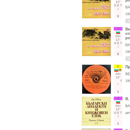
ро
12"
О
Е
Т
ВА
3
19
2
А
Ве
от
33○
ро
12"
О
Е
Т
ВА
3
19
2
Е
Пр
ВЕ
33○
12"
19
Т
7
1
А
В.
ВА
33○
12"
да
О
Е
Т
3
1