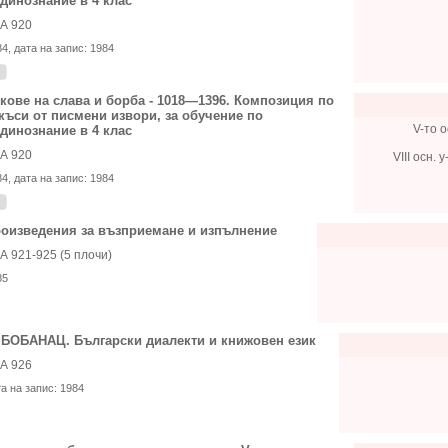
динознание в 4 клас
А 920
84
, дата на запис:
1984
кове на слава и борба - 1018—1396. Композиция по
къси от писмени извори, за обучение по
V-то о
динознание в 4 клас
А 920
VIII осн.
84
, дата на запис:
1984
оизведения за възприемане и изпълнение
А 921-925 (5 плочи)
85
 БОБАНАЦ. Български диалекти и книжовен език
А 926
та на запис:
1984