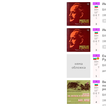
А
Им
ВА
33○
12"
19
О
Е
Т
3
3
А
Им
ВА
33○
12"
19
О
Е
Т
3
3
А
Ем
Ру
33○
12"
ВА
Т
5
да
1
А
Ве
по
33○
ро
12"
О
Е
Т
ВА
3
19
4