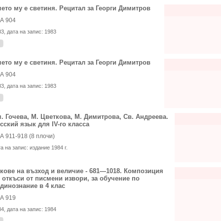
ето му е светиня. Рецитал за Георги Димитров
А 904
83
, дата на запис:
1983
ето му е светиня. Рецитал за Георги Димитров
А 904
83
, дата на запис:
1983
. Гочева, М. Цветкова, М. Димитрова, Св. Андреева.
сский язык для IV-го класса
А 911-918 (8 плочи)
та на запис:
издание 1984 г.
кове на възход и величие - 681—1018. Композиция
 откъси от писмени извори, за обучение по
динознание в 4 клас
А 919
84
, дата на запис:
1984