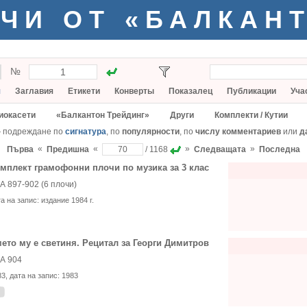
ЧИ ОТ «БАЛКАН
№
я
Заглавия
Етикети
Конверты
Показалец
Публикации
Уча
иокасети
«Балкантон Трейдинг»
Други
Комплекти / Кутии
— подреждане по
сигнатура
, по
популярности
, по
числу комментариев
или
д
«
«
»
»
Първа
Предишна
/ 1168
Следващата
Последна
мплект грамофонни плочи по музика за 3 клас
А 897-902 (6 плочи)
та на запис:
издание 1984 г.
ето му е светиня. Рецитал за Георги Димитров
А 904
83
, дата на запис:
1983