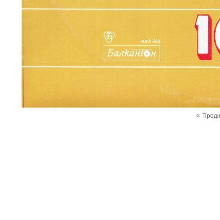
«
Пред