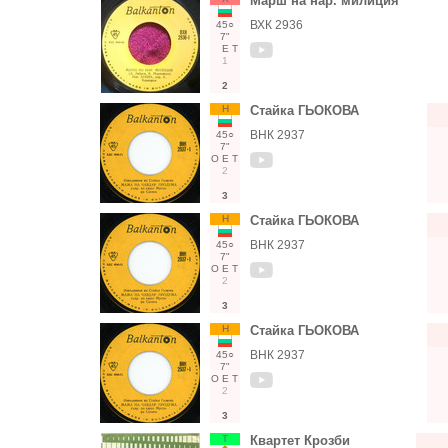
Марш на нар. милиция
ВХК 2936
45○
7"
Е
Т
1
2
Н
Стайка ГЬОКОВА
ВНК 2937
45○
7"
О
Е
Т
2
3
Н
Стайка ГЬОКОВА
ВНК 2937
45○
7"
О
Е
Т
2
3
Н
Стайка ГЬОКОВА
ВНК 2937
45○
7"
О
Е
Т
2
3
Т
Квартет Крозби