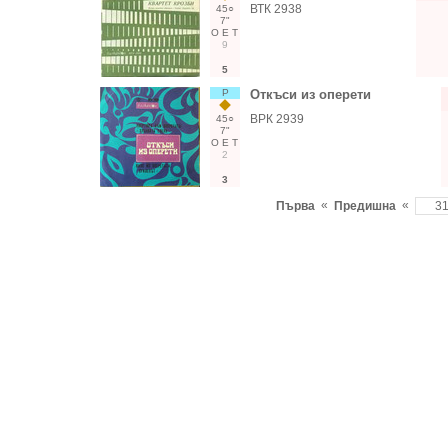
ВТК 2938
45○
7"
О
Е
Т
9
5
Р
Откъси из оперети
ВРК 2939
45○
7"
О
Е
Т
2
3
«
«
Първа
Предишна