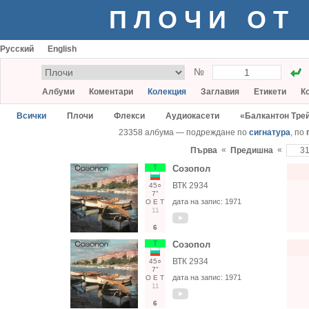
ПЛОЧИ ОТ
Русский
English
№
Албуми
Коментари
Колекция
Заглавия
Етикети
К
Всички
Плочи
Флекси
Аудиокасети
«Балкантон Тре
23358 албума — подреждане по
сигнатура
, по
«
«
Първа
Предишна
Т
Созопол
ВТК 2934
45○
7"
дата на запис:
1971
О
Е
Т
11
6
Т
Созопол
ВТК 2934
45○
7"
дата на запис:
1971
О
Е
Т
11
6