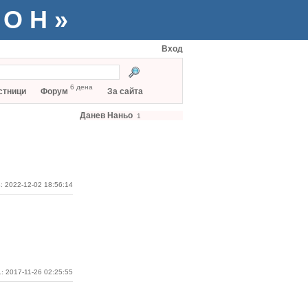
ТОН»
Вход
6 дена
стници
Форум
За сайта
Данев Наньо
1
: 2022-12-02 18:56:14
: 2017-11-26 02:25:55