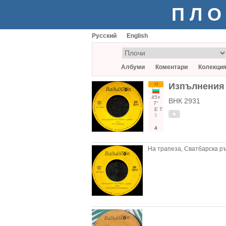
ПЛО
Русский
English
Албуми
Коментари
Колекци
Н
Изпълнения 
45○
ВНК 2931
7"
Е
Т
5
4
На трапеза, Сватбарска р