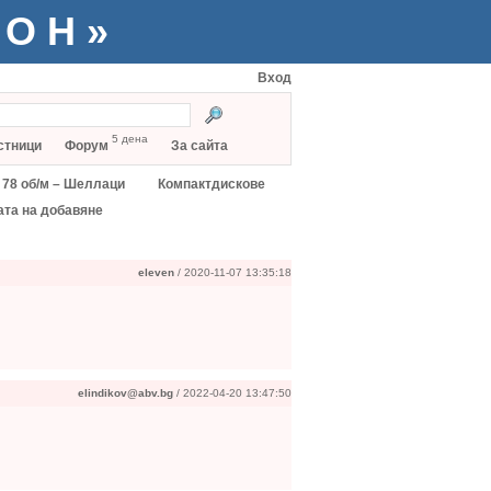
ТОН»
Вход
5 дена
стници
Форум
За сайта
78 об/м – Шеллаци
Компактдискове
ата на добавяне
eleven
/ 2020-11-07 13:35:18
elindikov@abv.bg
/ 2022-04-20 13:47:50