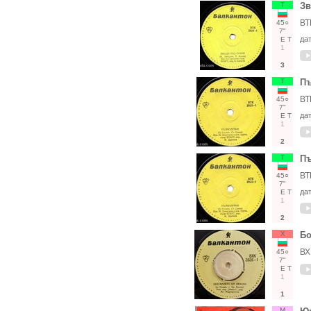
Т
Зв
ВТ
45○
7"
да
Е
Т
1
3
Т
Пъ
ВТ
45○
7"
да
Е
Т
1
2
Т
Пъ
ВТ
45○
7"
да
Е
Т
1
2
Х
Бо
ВХ
45○
7"
Е
Т
1
1
М