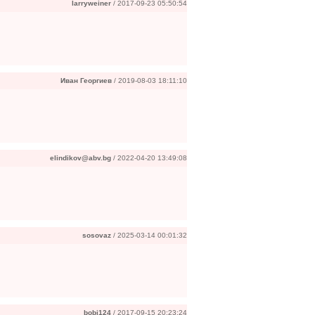
larryweiner
/ 2017-09-23 05:50:54
Иван Георгиев
/ 2019-08-03 18:11:10
elindikov@abv.bg
/ 2022-04-20 13:49:08
sosovaz
/ 2025-03-14 00:01:32
bobi124
/ 2017-09-15 20:23:24