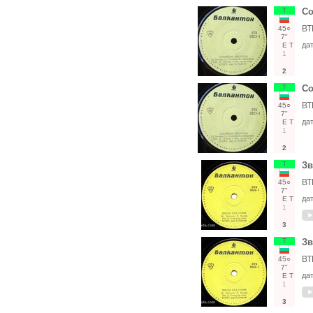
Т
Со
ВТ
45○
7"
да
Е
Т
1
2
Т
Со
ВТ
45○
7"
да
Е
Т
1
2
Т
Зв
ВТ
45○
7"
да
Е
Т
1
3
Т
Зв
ВТ
45○
7"
да
Е
Т
1
3