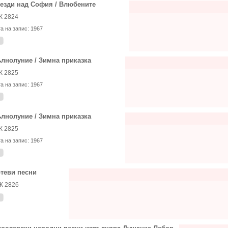
езди над София / Влюбените
К 2824
та на запис:
1967
лнолуние / Зимна приказка
К 2825
та на запис:
1967
лнолуние / Зимна приказка
К 2825
та на запис:
1967
теви песни
К 2826