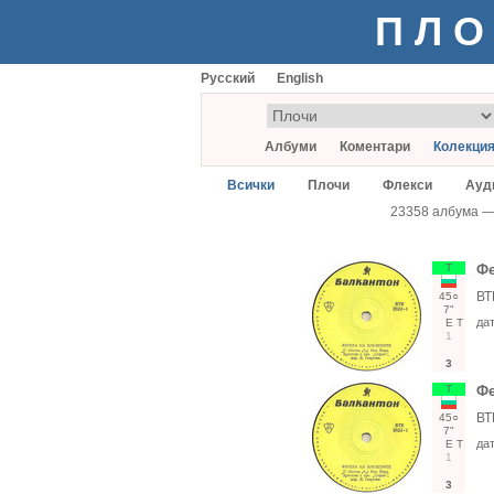
ПЛО
Русский
English
Албуми
Коментари
Колекци
Всички
Плочи
Флекси
Ауд
23358 албума 
Т
Фе
ВТ
45○
7"
да
Е
Т
1
3
Т
Фе
ВТ
45○
7"
да
Е
Т
1
3