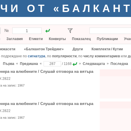
ЧИ ОТ «БАЛКАН
№
я
Заглавия
Етикети
Конверты
Показалец
Публикации
Уча
иокасети
«Балкантон Трейдинг»
Други
Комплекти / Кутии
— подреждане по
сигнатура
, по
популярности
, по
числу комментариев
или
д
«
«
»
»
Първа
Предишна
/ 1168
Следващата
Последна
нера на влюбените / Слушай отговора на вятъра
К 2822
та на запис:
1967
нера на влюбените / Слушай отговора на вятъра
К 2822
та на запис:
1967