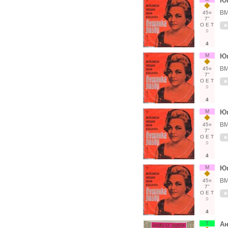
Юг
ВМ
45○
7"
О
Е
Т
9
4
М
Юг
ВМ
45○
7"
О
Е
Т
9
4
М
Юг
ВМ
45○
7"
О
Е
Т
9
4
М
Юг
ВМ
45○
7"
О
Е
Т
9
4
Т
Ан