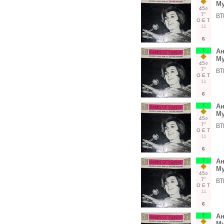
Му
45○
7"
ВТ
О
Е
Т
11
6
Т
Ан
Му
45○
7"
ВТ
О
Е
Т
11
6
Т
Ан
Му
45○
7"
ВТ
О
Е
Т
11
6
Т
Ан
Му
45○
7"
ВТ
О
Е
Т
11
6
Т
Ан
Му