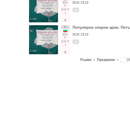
ВОК 2818
45○
7"
О
Е
Т
3
2
О
Популярни оперни арии. Петъ
ВОК 2818
45○
7"
О
Е
Т
3
2
«
«
Първа
Предишна