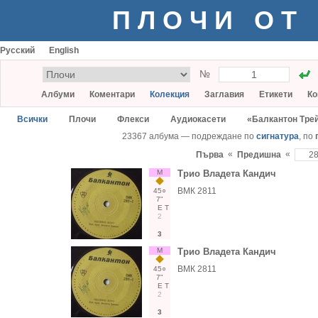
ПЛОЧИ ОТ
Русский
English
№
Албуми
Коментари
Колекция
Заглавия
Етикети
Ко
Всички
Плочи
Флекси
Аудиокасети
«Балкантон Тре
23367 албума — подреждане по
сигнатура
, по
«
«
Първа
Предишна
М
Трио Владета Кандич
ВМК 2811
45○
7"
Е
Т
2
3
М
Трио Владета Кандич
ВМК 2811
45○
7"
Е
Т
2
3