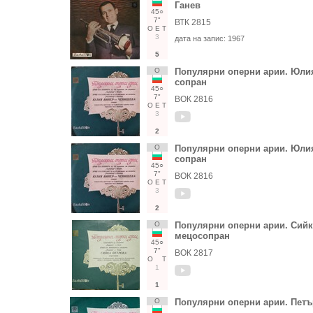
Ганев
45○
7"
ВТК 2815
О
Е
Т
3
дата на запис:
1967
5
О
Популярни оперни арии. Юл
сопран
45○
7"
ВОК 2816
О
Е
Т
3
2
О
Популярни оперни арии. Юл
сопран
45○
7"
ВОК 2816
О
Е
Т
3
2
О
Популярни оперни арии. Сий
мецосопран
45○
7"
ВОК 2817
О
Т
1
1
О
Популярни оперни арии. Петъ