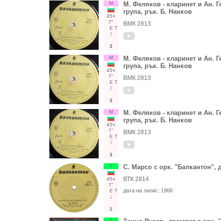
М
М. Феляков - кларинет и Ан. Ге
група, рък. Б. Нанков
45○
7"
ВМК 2813
Е
Т
3
3
М
М. Феляков - кларинет и Ан. Ге
група, рък. Б. Нанков
45○
7"
ВМК 2813
Е
Т
3
3
М
М. Феляков - кларинет и Ан. Ге
група, рък. Б. Нанков
45○
7"
ВМК 2813
Е
Т
3
3
Т
С. Марсо с орк. "Балкантон", 
ВТК 2814
45○
7"
дата на запис:
1966
Е
Т
1
1
Т