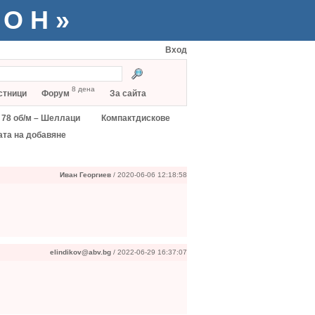
ТОН»
Вход
8 дена
стници
Форум
За сайта
78 об/м – Шеллаци
Компактдискове
ата на добавяне
Иван Георгиев
/ 2020-06-06 12:18:58
elindikov@abv.bg
/ 2022-06-29 16:37:07