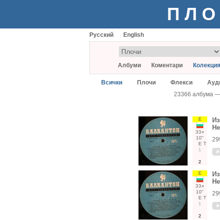
ПЛО
Русский
English
Албуми
Коментари
Колекци
Всички
Плочи
Флекси
Ауд
23366 албума 
Е
Из
Не
33○
10"
29
Е
Т
1
2
Е
Из
Не
33○
10"
29
Е
Т
1
2