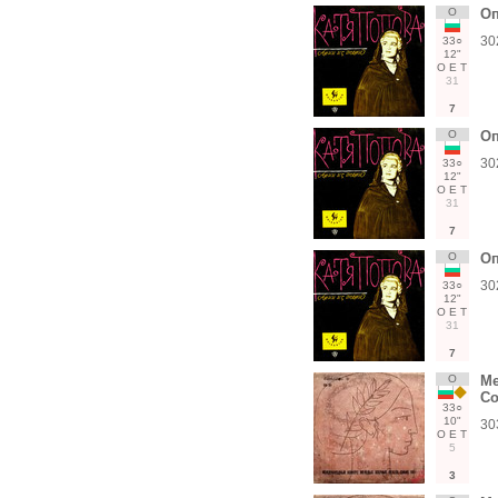
О
Оп
30
33○
12"
О
Е
Т
31
7
О
Оп
30
33○
12"
О
Е
Т
31
7
О
Оп
30
33○
12"
О
Е
Т
31
7
О
Ме
Со
33○
10"
30
О
Е
Т
5
3