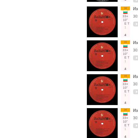
Н
Из
30
33○
10"
Е
Т
1
4
Н
Из
30
33○
10"
Е
Т
1
4
Н
Из
30
33○
10"
Е
Т
1
4
Н
Из
30
33○
10"
Е
Т
1
4