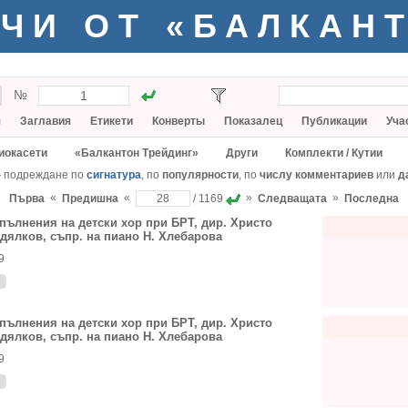
ЧИ ОТ «БАЛКАН
№
я
Заглавия
Етикети
Конверты
Показалец
Публикации
Уча
иокасети
«Балкантон Трейдинг»
Други
Комплекти / Кутии
— подреждане по
сигнатура
, по
популярности
, по
числу комментариев
или
д
«
«
»
»
Първа
Предишна
/ 1169
Следващата
Последна
пълнения на детски хор при БРТ, дир. Христо
дялков, съпр. на пиано Н. Хлебарова
9
пълнения на детски хор при БРТ, дир. Христо
дялков, съпр. на пиано Н. Хлебарова
9