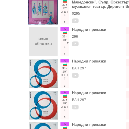
Македонски''. Съпр. Оркестъ
33○
музикален театър; Диригент 
12"
О
Е
Т
0295
4
2
А
Народни приказки
296
33○
10"
Т
1
1
А
Народни приказки
ВАН 297
33○
10"
О
Е
Т
7
3
А
Народни приказки
ВАН 297
33○
10"
О
Е
Т
7
3
А
Народни приказки