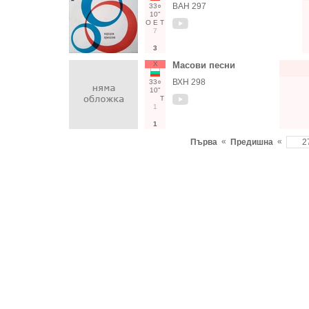
ВАН 297
33○
10"
О
Е
Т
7
3
Х
Масови песни
ВХН 298
33○
10"
Т
1
1
«
«
Първа
Предишна