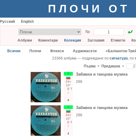
ПЛОЧИ ОТ
Русский
English
№
Албуми
Коментари
Колекция
Заглавия
Етикети
Ко
Всички
Плочи
Флекси
Аудиокасети
«Балкантон Тре
23366 албума — подреждане по
сигнатура
, по
«
«
Първа
Предишна
Т
Забавна и танцова музика
288
33○
10"
Е
Т
1
4
Т
Забавна и танцова музика
288
33○
10"
Е
Т
1
4