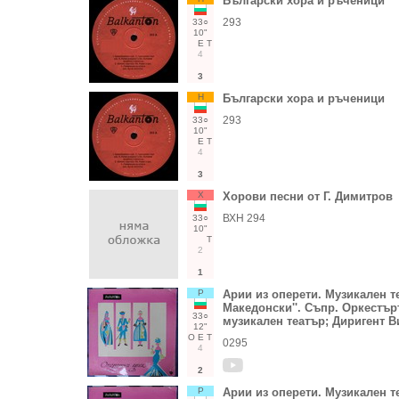
Български хора и ръченици
293
33○
10"
Е
Т
4
3
Н
Български хора и ръченици
293
33○
10"
Е
Т
4
3
Х
Хорови песни от Г. Димитров
ВХН 294
33○
10"
Т
2
1
Р
Арии из оперети. Музикален т
Македонски''. Съпр. Оркестъ
33○
музикален театър; Диригент 
12"
О
Е
Т
0295
4
2
Р
Арии из оперети. Музикален т