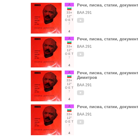
А
Речи, писма, статии, докумен
ВАА 291
33○
12"
О
Е
Т
7
4
А
Речи, писма, статии, докумен
ВАА 291
33○
12"
О
Е
Т
7
4
А
Речи, писма, статии, документ
Димитров
33○
12"
ВАА 291
О
Е
Т
7
4
А
Речи, писма, статии, докумен
ВАА 291
33○
12"
О
Е
Т
7
4