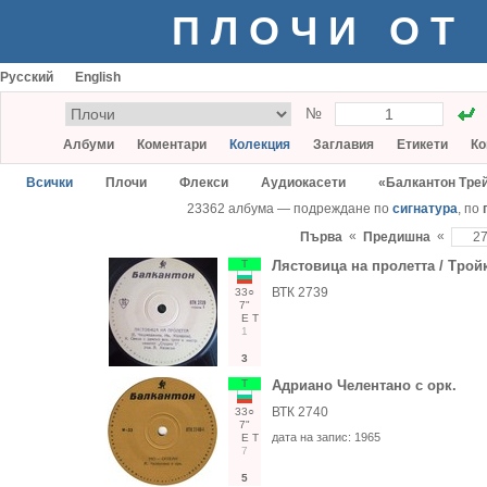
ПЛОЧИ ОТ
Русский
English
№
Албуми
Коментари
Колекция
Заглавия
Етикети
Ко
Всички
Плочи
Флекси
Аудиокасети
«Балкантон Тре
23362 албума — подреждане по
сигнатура
, по
«
«
Първа
Предишна
Т
Лястовица на пролетта / Трой
ВТК 2739
33○
7"
Е
Т
1
3
Т
Адриано Челентано с орк.
ВТК 2740
33○
7"
дата на запис:
1965
Е
Т
7
5