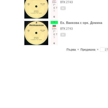
ВТК 2743
33○
7"
Е
Т
5
6
Т
Ек. Ванкова с орк. Домина
ВТК 2743
33○
7"
Е
Т
5
6
«
«
Първа
Предишна