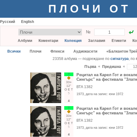
ПЛОЧИ ОТ
Русский
English
№
Албуми
Коментари
Колекция
Заглавия
Етикети
Ко
Всички
Плочи
Флекси
Аудиокасети
«Балкантон Тре
23358 албума — подреждане по
сигнатура
, по
«
«
Първа
Предишна
Т
Рецитал на Карел Гот и вокал
Сингърс" на фестивала "Златн
33○
12"
ВТА 1382
О
Е
Т
5
1973
, дата на запис:
юни 1972
4
Т
Рецитал на Карел Гот и вокал
Сингърс" на фестивала "Златн
33○
12"
ВТА 1382
О
Е
Т
5
1973
, дата на запис:
юни 1972
4