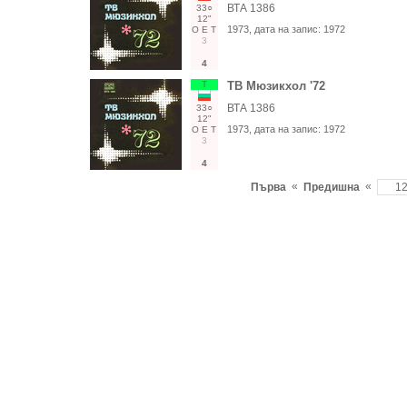
ВТА 1386
33○
12"
1973
, дата на запис:
1972
О
Е
Т
3
4
Т
ТВ Мюзикхол '72
ВТА 1386
33○
12"
1973
, дата на запис:
1972
О
Е
Т
3
4
«
«
Първа
Предишна