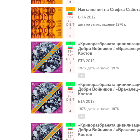
5
Н
Изпълнения на Стефка Събот
ВНА 2012
33○
12"
дата на запис:
издание 1976 г.
О
Е
Т
4
5
Т
«Криворазбраната цивилизац
Добри Войников / «Вражалец»
33○
Костов
12"
О
Е
Т
ВТА 2013
3
1976
, дата на запис:
1976
4
Т
«Криворазбраната цивилизац
Добри Войников / «Вражалец»
33○
Костов
12"
О
Е
Т
ВТА 2013
3
1976
, дата на запис:
1976
4
Т
«Криворазбраната цивилизац
Добри Войников / «Вражалец»
33○
Костов
12"