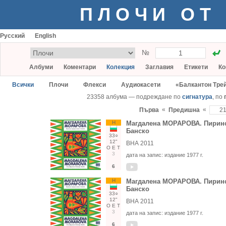
ПЛОЧИ ОТ
Русский
English
№
Албуми
Коментари
Колекция
Заглавия
Етикети
Ко
Всички
Плочи
Флекси
Аудиокасети
«Балкантон Тре
23358 албума — подреждане по
сигнатура
, по
«
«
Първа
Предишна
Н
Магдалена МОРАРОВА. Пиринс
Банско
33○
12"
ВНА 2011
О
Е
Т
3
дата на запис:
издание 1977 г.
6
Н
Магдалена МОРАРОВА. Пиринс
Банско
33○
12"
ВНА 2011
О
Е
Т
3
дата на запис:
издание 1977 г.
6