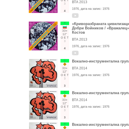
О
Е
Т
ВТА 2013
3
1976
, дата на запис:
1976
4
Т
«Криворазбраната цивилизац
Добри Войников / «Вражалец»
33○
Костов
12"
О
Е
Т
ВТА 2013
3
1976
, дата на запис:
1976
4
Т
Вокално-инструментална груп
ВТА 2014
33○
12"
1976
, дата на запис:
1976
О
Е
Т
3
3
Т
Вокално-инструментална груп
ВТА 2014
33○
12"
1976
, дата на запис:
1976
О
Е
Т
3
3
Т
Вокално-инструментална груп