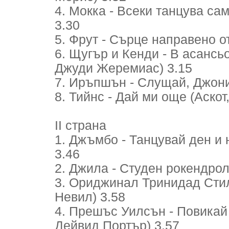
4. Мокка - Всеки танцува са
3.30
5. Фрут - Сърце направено от
6. Щугър и Кенди - В асансь
Джуди Жеремиас) 3.15
7. Иръпшън - Слущай, Джони (
8. Тийнс - Дай ми още (Аскот
II страна
1. Джъмбо - Танцувай ден и 
3.46
2. Джила - Студен рокендрол
3. Ориджинал Тринидад Стил Б
Невил) 3.58
4. Прешъс Уилсън - Повикай
Дейвид Портър) 3.57