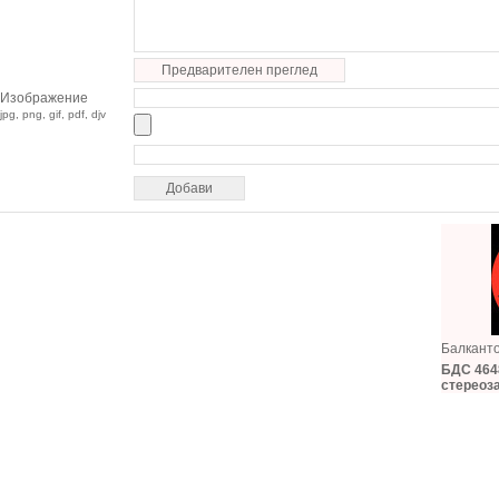
Предварителен преглед
Изображение
jpg, png, gif, pdf, djv
Балкант
БДС 4648
стереоз