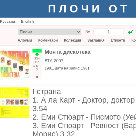
ПЛОЧИ ОТ
Русский
English
№
Албуми
Коментари
Колекция
Заглавия
Етикети
Ко
Т
Моята дискотека
33○
ВТА 2007
12"
О
Е
Т
1981
, дата на запис:
1981
5
9
I страна
1. А ла Карт - Доктор, докто
3.54
2. Еми Стюарт - Писмото (Уей
3. Еми Стюарт - Ревност (Ба
Морис) 3.32