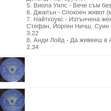
5. Виола Уилс - Вече съм без 
6. Джапън - Спокоен живот (м
7. Найтхоукс - Изтънчена же
Стефан, Йорген Ничш, Суин 
3.22
8. Анди Лойд - Да живееш в 
2.34