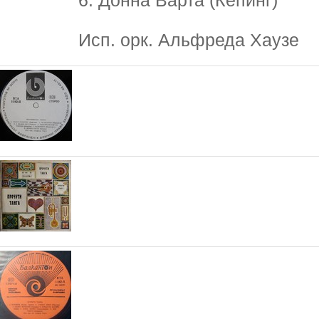
6. Донна Варта (Кепинг)
Исп. орк. Альфреда Хаузе