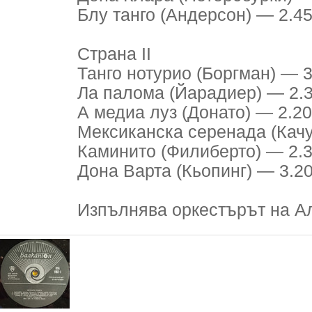
Блу танго (Андерсон) — 2.4
Страна II
Танго нотурио (Боргман) — 3
Ла палома (Йарадиер) — 2.
А медиа луз (Донато) — 2.20
Мексиканска серенада (Качу
Каминито (Филиберто) — 2.
Дона Варта (Кьопинг) — 3.2
Изпълнява оркестърът на А