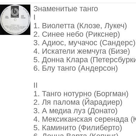
Знаменитые танго
I
1. Виолетта (Клозе, Лукеч)
2. Синее небо (Рикснер)
3. Адиос, мучачос (Сандерс)
4. Искатели жемчуга (Бизе)
5. Донна Клара (Петерсбурк
6. Блу танго (Андерсон)
II
1. Танго нотурно (Боргман)
2. Ля палома (Йарадиер)
3. А медиа луз (Донато)
4. Мексиканская серенада (
5. Каминито (Филиберто)