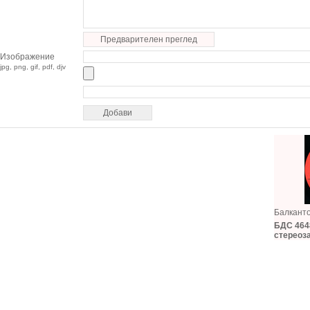
Предварителен преглед
Изображение
jpg, png, gif, pdf, djv
Балкант
БДС 4648
стереоз