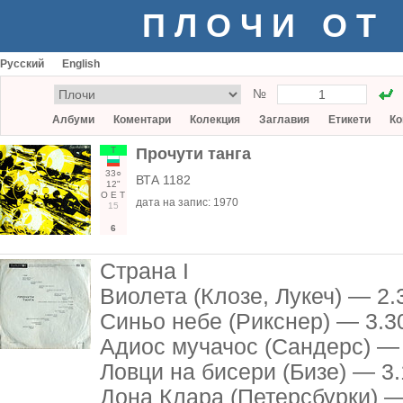
ПЛОЧИ ОТ
Русский
English
№
Албуми
Коментари
Колекция
Заглавия
Етикети
Ко
Т
Прочути танга
33○
ВТА 1182
12"
О
Е
Т
дата на запис:
1970
15
6
Страна I
Виолета (Клозе, Лукеч) — 2.
Синьо небе (Рикснер) — 3.3
Адиос мучачос (Сандерс) —
Ловци на бисери (Бизе) — 3
Дона Клара (Петерсбурки) —