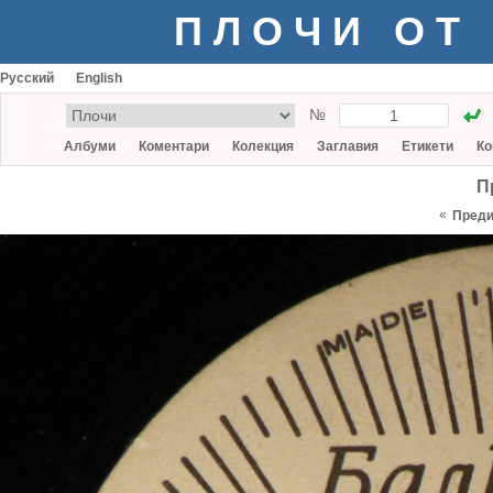
ПЛОЧИ ОТ
Русский
English
№
Албуми
Коментари
Колекция
Заглавия
Етикети
Ко
П
«
Пред