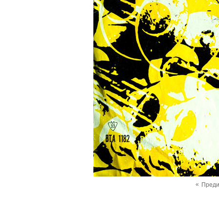
«
Пред