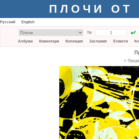
ПЛОЧИ ОТ
Русский
English
№
Албуми
Коментари
Колекция
Заглавия
Етикети
Ко
П
«
Пред