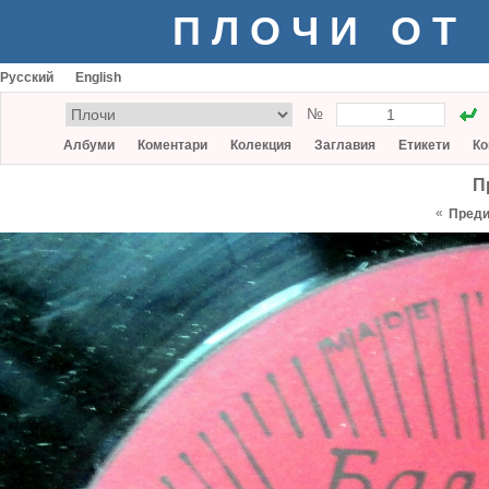
ПЛОЧИ ОТ
Русский
English
№
Албуми
Коментари
Колекция
Заглавия
Етикети
Ко
П
«
Пред