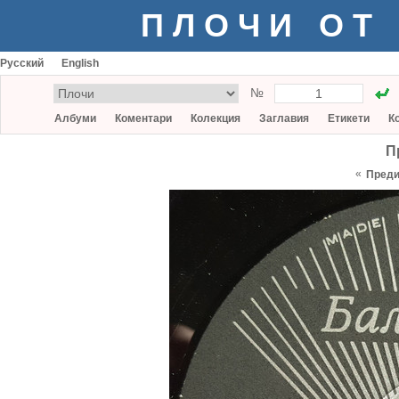
ПЛОЧИ ОТ
Русский
English
№
Албуми
Коментари
Колекция
Заглавия
Етикети
К
П
«
Пред