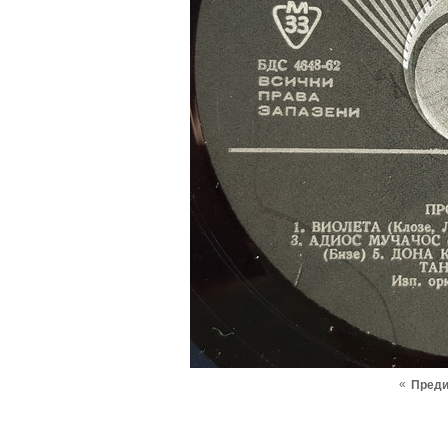
«
Пред