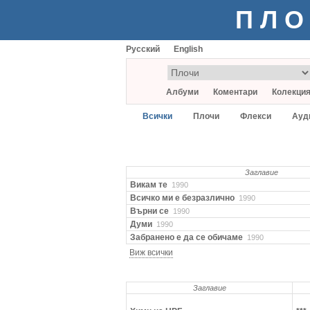
ПЛО
Русский
English
Албуми
Коментари
Колекци
Всички
Плочи
Флекси
Ауд
Заглавие
Викам те
1990
Всичко ми е безразлично
1990
Върни се
1990
Думи
1990
Забранено е да се обичаме
1990
Виж всички
Заглавие