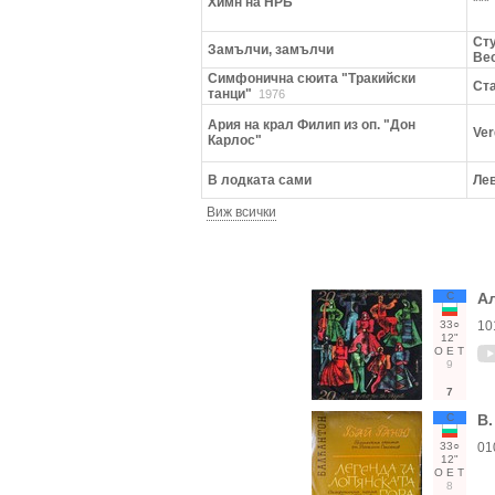
Химн на НРБ
***
Ст
Замълчи, замълчи
Ве
Симфонична сюита "Тракийски
Ст
танци"
1976
Ария на крал Филип из оп. "Дон
Ver
Карлос"
В лодката сами
Ле
Виж всички
С
Ал
33○
10
12"
О
Е
Т
9
7
С
В.
33○
01
12"
О
Е
Т
8