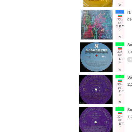
2
С
П
33○
01
12"
О
Е
Т
7
3
Т
За
33○
11
10"
Е
Т
6
4
Т
За
33○
11
10"
Е
Т
9
3
Т
За
33○
11
10"
Е
Т
7