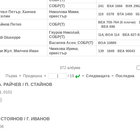
СОБР(Т)
СОБР(Т)
241
ВХА 1666
ВХК 296
упел Петър
,
Ханчев
Николова Мими
,
119
0378
ВТА 1450
55
селин
оркестър
ВЕА 759-764 (6 плочи)
айнов Петко
СОБР(Т)
ВЕА 696
Гяуров Николай
,
114, ВОА 114
ВЕА 827-8
СОБР(Т)
di Giuseppe
Василев Асен
,
СОБР(Т)
ВОА 10889
Чмихова Ирина
,
ви Жул
,
Милчев Иван
139
1849
ВЕА 90043
оркестър
372 албума
«
«
»
»
Първа
Предишна
/ 19
Следващата
Последна
. РАЙЧЕВ / П. СТАЙНОВ
1, 0101
 СТОЯНОВ / Г. ИВАНОВ
06