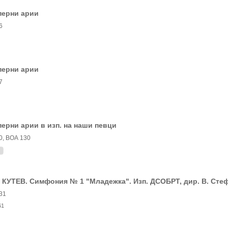
перни арии
6
перни арии
7
ерни арии в изп. на наши певци
0, ВОА 130
 КУТЕВ. Симфония № 1 "Младежка". Изп. ДСОБРТ, дир. В. Сте
31
61