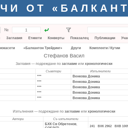
ЧИ ОТ «БАЛКАН
№
я
Заглавия
Етикети
Конверты
Показалец
Публикации
Уча
иокасети
«Балкантон Трейдинг»
Други
Комплекти / Кутии
Стефанов Васил
Заглавия — подреждане по
заглавие
или
хронологически
Съавтори
Изпълнители
***
Венкова Доника
***
Венкова Доника
***
Венкова Доника
***
Венкова Доника
***
Венкова Доника
Изпълнения — подреждане по
заглавие
или
хронологически
Автори
Съ-изпълнители
БХК Св Обретенов
,
241
ВХК 2962
ВХВ 100