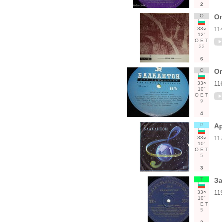
2
О
О
33○
11
12"
О
Е
Т
22
6
О
О
33○
11
10"
О
Е
Т
9
4
Р
Ар
33○
11
10"
О
Е
Т
5
3
Т
За
33○
11
10"
Е
Т
5