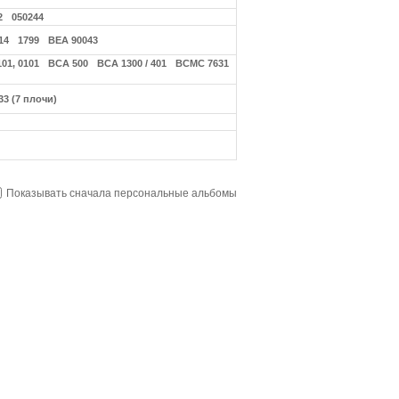
2
050244
14
1799
ВЕА 90043
101, 0101
ВСА 500
ВСА 1300 / 401
ВСМС 7631
33 (7 плочи)
Показывать сначала персональные альбомы