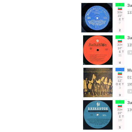
Т
За
33○
13
10"
Е
Т
7
2
Т
За
33○
13
10"
Е
Т
11
4
С
М
33○
01
12"
О
Е
Т
19
3
3
Т
За
33○
13
10"
Е
Т
16
5