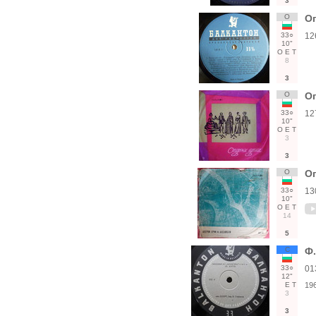
3
О
О
33○
12
10"
О
Е
Т
8
3
О
О
33○
12
10"
О
Е
Т
3
3
О
Оп
33○
13
10"
О
Е
Т
14
5
С
Ф.
33○
01
12"
Е
Т
19
3
3