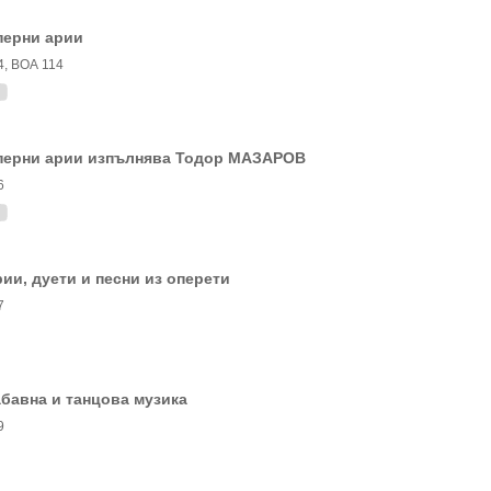
перни арии
4, ВОА 114
перни арии изпълнява Тодор МАЗАРОВ
6
ии, дуети и песни из оперети
7
бавна и танцова музика
9