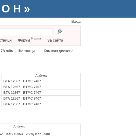
ТОН»
Вход
6 дена
стници
Форум
За сайта
78 об/м – Шеллаци
Компактдискове
Албуми
ВТА 12567
ВТМС 7407
ВТА 12567
ВТМС 7407
ВТА 12567
ВТМС 7407
ВТА 12567
ВТМС 7407
ВТА 12567
ВТМС 7407
Албуми
52
ВХВ 10053
2680, ВХК 2680