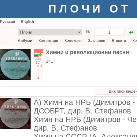
ПЛОЧИ ОТ
Русский
English
№
Албуми
Коментари
Колекция
Заглавия
Етикети
Ко
Х
Химни и революционни песни
33○
241
10"
Е
Т
1
1
Виж произведе
А) Химн на НРБ (Димитров - 
ДСОБРТ, дир. В. Стефанов
Химн на НРБ (Димитров - Че
дир. В. Стефанов
Химн на СССР (А. Александро