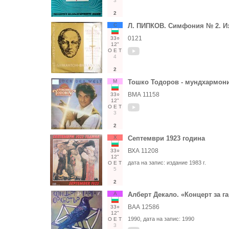
3
2
С
Л. ПИПКОВ. Симфония № 2. Из
0121
33○
12"
О
Е
Т
4
2
М
Тошко Тодоров - мундхармони
ВМА 11158
33○
12"
О
Е
Т
3
2
Х
Септември 1923 година
ВХА 11208
33○
12"
дата на запис:
издание 1983 г.
О
Е
Т
5
2
А
Алберт Декало. «Концерт за га
ВАА 12586
33○
12"
1990
, дата на запис:
1990
О
Е
Т
3