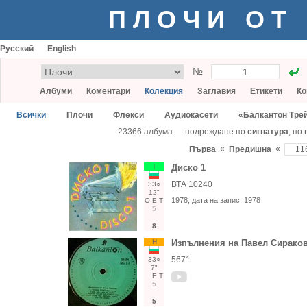
ПЛОЧИ ОТ
Русский
English
№
Албуми
Коментари
Колекция
Заглавия
Етикети
Ко
Всички
Плочи
Флекси
Аудиокасети
«Балкантон Тре
23366 албума — подреждане по
сигнатура
, по
«
«
Първа
Предишна
Т
Диско 1
ВТА 10240
33○
12"
1978
, дата на запис:
1978
О
Е
Т
5
8
Н
Изпълнения на Павел Сирако
5671
33○
7"
Е
Т
5
5