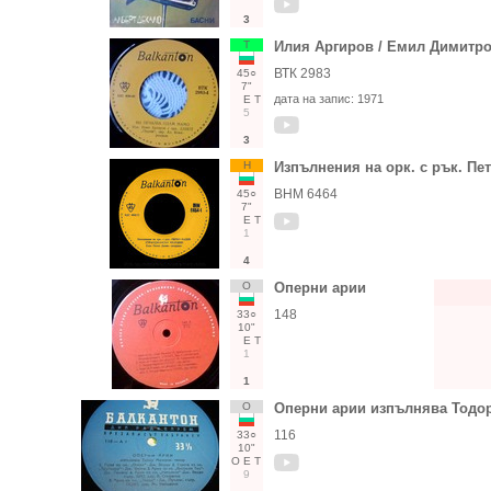
3
Т
Илия Аргиров / Емил Димитр
ВТК 2983
45○
7"
дата на запис:
1971
Е
Т
5
3
Н
Изпълнения на орк. с рък. Пе
ВНМ 6464
45○
7"
Е
Т
1
4
О
Оперни арии
148
33○
10"
Е
Т
1
1
О
Оперни арии изпълнява Тод
116
33○
10"
О
Е
Т
9