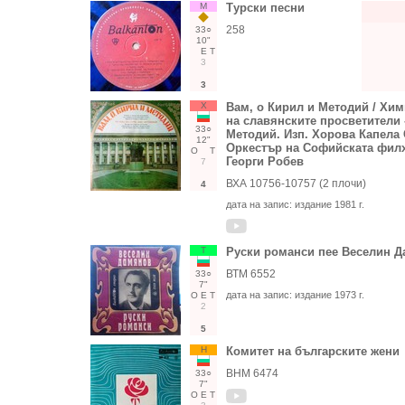
М
Турски песни
258
33○
10"
Е
Т
3
3
Х
Вам, о Кирил и Методий / Хим
на славянските просветители 
33○
Методий. Изп. Хорова Капела
12"
Оркестър на Софийската фил
О
Т
Георги Робев
7
ВХА 10756-10757 (2 плочи)
4
дата на запис:
издание 1981 г.
Т
Руски романси пее Веселин Д
ВТМ 6552
33○
7"
дата на запис:
издание 1973 г.
О
Е
Т
2
5
Н
Комитет на българските жени
ВНМ 6474
33○
7"
О
Е
Т