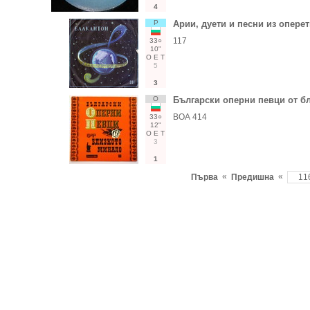
4
Р
Арии, дуети и песни из опере
117
33○
10"
О
Е
Т
5
3
О
Български оперни певци от б
ВОА 414
33○
12"
О
Е
Т
3
1
«
«
Първа
Предишна