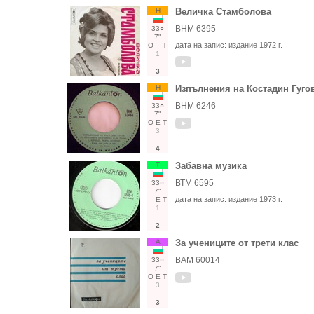
Н
Величка Стамболова
ВНМ 6395
33○
7"
дата на запис:
издание 1972 г.
О
Т
1
3
Н
Изпълнения на Костадин Гуго
ВНМ 6246
33○
7"
О
Е
Т
3
4
Т
Забавна музика
ВТМ 6595
33○
7"
дата на запис:
издание 1973 г.
Е
Т
1
2
А
За учениците от трети клас
ВАМ 60014
33○
7"
О
Е
Т
3
3