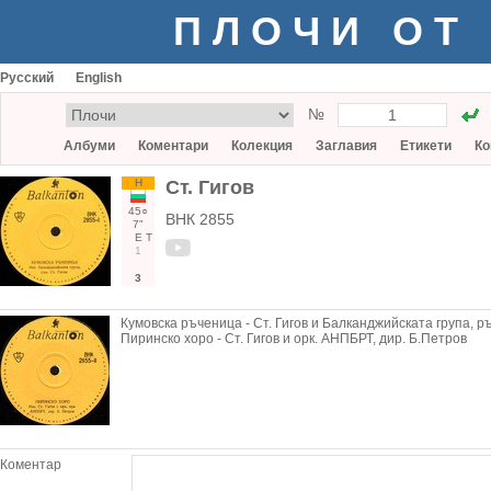
ПЛОЧИ ОТ
Русский
English
№
Албуми
Коментари
Колекция
Заглавия
Етикети
Ко
Н
Ст. Гигов
45○
ВНК 2855
7"
Е
Т
1
3
Кумовска ръченица - Ст. Гигов и Балканджийската група, рък
Пиринско хоро - Ст. Гигов и орк. АНПБРТ, дир. Б.Петров
Коментар