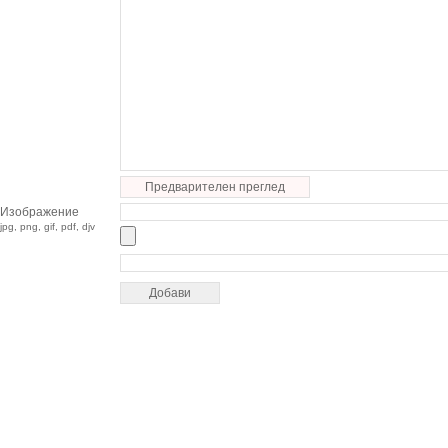
Предварителен преглед
Изображение
jpg, png, gif, pdf, djv