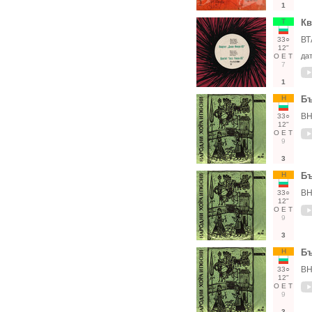
1
Т
Кв
ВТ
33○
12"
да
О
Е
Т
7
1
Н
Бъ
ВН
33○
12"
О
Е
Т
9
3
Н
Бъ
ВН
33○
12"
О
Е
Т
9
3
Н
Бъ
ВН
33○
12"
О
Е
Т
9
3