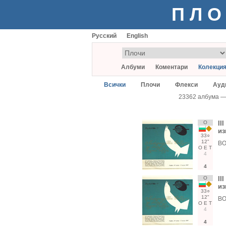
ПЛО
Русский
English
Албуми
Коментари
Колекци
Всички
Плочи
Флекси
Ауд
23362 албума 
О
II
из
33○
12"
ВО
О
Е
Т
4
4
О
II
из
33○
12"
ВО
О
Е
Т
4
4