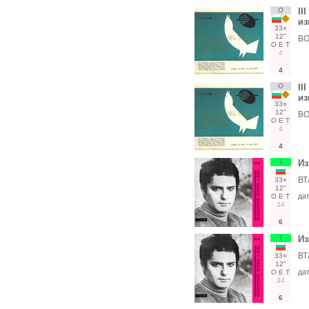
О
II
из
33○
12"
ВО
О
Е
Т
4
4
О
II
из
33○
12"
ВО
О
Е
Т
4
4
Т
Из
ВТ
33○
12"
да
О
Е
Т
34
6
Т
Из
ВТ
33○
12"
да
О
Е
Т
34
6