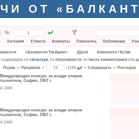
ЧИ ОТ «БАЛКАН
№
я
Заглавия
Етикети
Конверты
Показалец
Публикации
Уча
иокасети
«Балкантон Трейдинг»
Други
Комплекти / Кутии
— подреждане по
сигнатура
, по
популярности
, по
числу комментариев
или
д
«
«
»
»
Първа
Предишна
/ 1169
Следващата
Последна
I Международен конкурс за млади оперни
пълнители, София, 1967 г.
А 1000
I Международен конкурс за млади оперни
пълнители, София, 1967 г.
А 1000