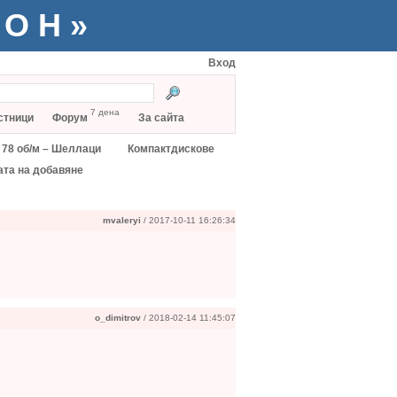
ТОН»
Вход
7 дена
стници
Форум
За сайта
78 об/м – Шеллаци
Компактдискове
ата на добавяне
mvaleryi
/ 2017-10-11 16:26:34
o_dimitrov
/ 2018-02-14 11:45:07