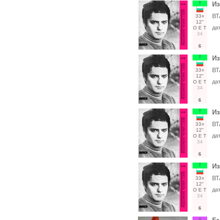
Т
Из
ВТ
33○
12"
да
О
Е
Т
34
6
Т
Из
ВТ
33○
12"
да
О
Е
Т
34
6
Т
Из
ВТ
33○
12"
да
О
Е
Т
34
6
Т
Из
ВТ
33○
12"
да
О
Е
Т
34
6
А