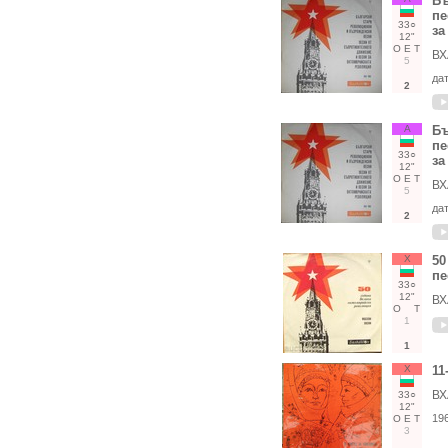
Бъ
пе
33○
за
12"
О
Е
Т
ВХ
5
да
2
А
Бъ
пе
33○
за
12"
О
Е
Т
ВХ
5
да
2
Х
50
пе
33○
12"
ВХ
О
Т
1
1
Х
11
ВХ
33○
12"
19
О
Е
Т
3