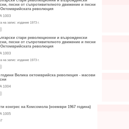
лгарски стари революционни и възрожденски
сни, песни от съпротивителното движение и песни
 Октомврийската революция
А 1003
та на запис:
издание 1973 г.
лгарски стари революционни и възрожденски
сни, песни от съпротивителното движение и песни
 Октомврийската революция
А 1003
та на запис:
издание 1973 г.
 години Велика октомврийска революция - масови
сни
А 1004
-ти конгрес на Комсомола (ноември 1967 година)
А 1005
67