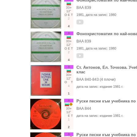
Фонохристоматия по най-нова
ВАА 839
33○
12"
1981
, дата на запис:
1980
О
Е
Т
2
4
А
Фонохристоматия по най-нова
ВАА 839
33○
12"
1981
, дата на запис:
1980
О
Е
Т
2
4
А
Ст. Антонов, Ел. Точкова. Учеб
клас
33○
12"
ВАА 840-843 (4 плочи)
О
Т
4
дата на запис:
издание 1981 г.
1
А
Руски песни към учебника по р
ВАА 844
33○
12"
дата на запис:
издание 1981 г.
Е
Т
1
2
А
Руски песни към учебника по р