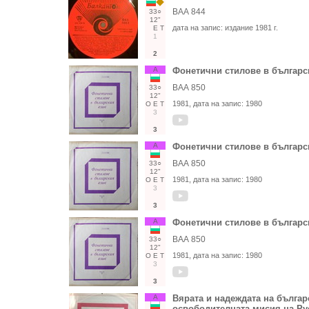
ВАА 844
33○
12"
дата на запис:
издание 1981 г.
Е
Т
1
2
А
Фонетични стилове в българс
ВАА 850
33○
12"
1981
, дата на запис:
1980
О
Е
Т
3
3
А
Фонетични стилове в българс
ВАА 850
33○
12"
1981
, дата на запис:
1980
О
Е
Т
3
3
А
Фонетични стилове в българс
ВАА 850
33○
12"
1981
, дата на запис:
1980
О
Е
Т
3
3
А
Вярата и надеждата на българ
освободителната мисия на Рус