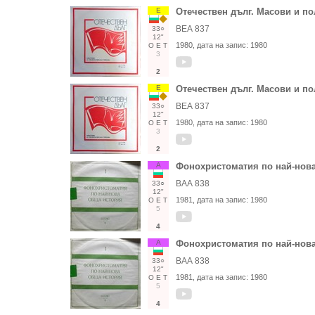
Е
Отечествен дълг. Масови и п
ВЕА 837
33○
12"
1980
, дата на запис:
1980
О
Е
Т
3
2
Е
Отечествен дълг. Масови и п
ВЕА 837
33○
12"
1980
, дата на запис:
1980
О
Е
Т
3
2
А
Фонохристоматия по най-нова
ВАА 838
33○
12"
1981
, дата на запис:
1980
О
Е
Т
5
4
А
Фонохристоматия по най-нова
ВАА 838
33○
12"
1981
, дата на запис:
1980
О
Е
Т
5
4