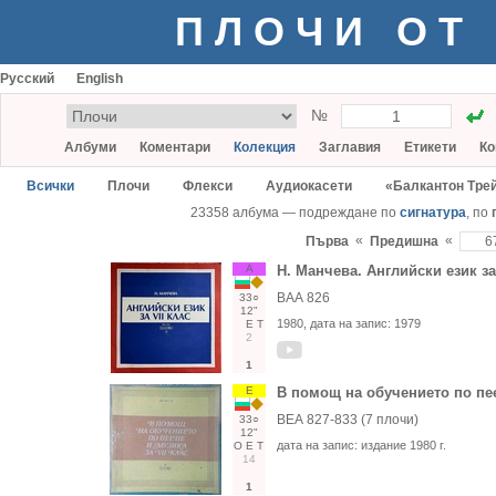
ПЛОЧИ ОТ
Русский
English
№
Албуми
Коментари
Колекция
Заглавия
Етикети
Ко
Всички
Плочи
Флекси
Аудиокасети
«Балкантон Тре
23358 албума — подреждане по
сигнатура
, по
«
«
Първа
Предишна
А
Н. Манчева. Английски език за
ВАА 826
33○
12"
1980
, дата на запис:
1979
Е
Т
2
1
Е
В помощ на обучението по пее
ВЕА 827-833 (7 плочи)
33○
12"
дата на запис:
издание 1980 г.
О
Е
Т
14
1