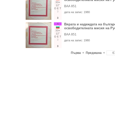
33○
12"
ВАА 851
О
Е
Т
3
дата на запис:
1980
3
А
Вярата и надеждата на българ
освободителната мисия на Рус
33○
12"
ВАА 851
О
Е
Т
3
дата на запис:
1980
3
«
«
Първа
Предишна