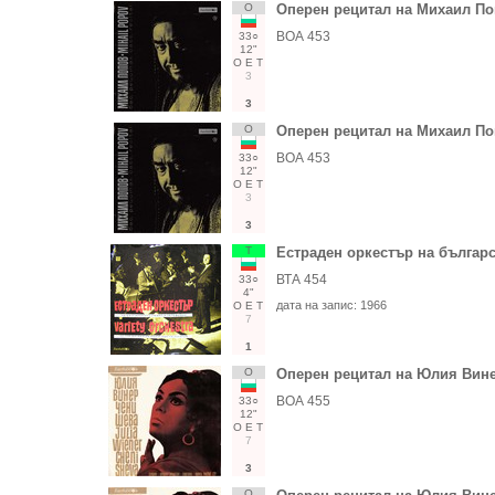
О
Оперен рецитал на Михаил По
ВОА 453
33○
12"
О
Е
Т
3
3
О
Оперен рецитал на Михаил По
ВОА 453
33○
12"
О
Е
Т
3
3
Т
Естраден оркестър на българс
ВТА 454
33○
4"
дата на запис:
1966
О
Е
Т
7
1
О
Оперен рецитал на Юлия Вин
ВОА 455
33○
12"
О
Е
Т
7
3
О