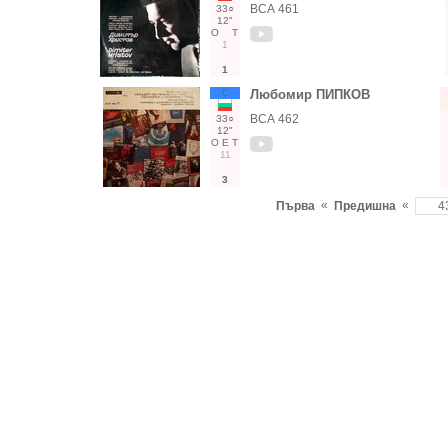
ВСА 461
33○
12"
О
Т
1
1
С
Любомир ПИПКОВ
ВСА 462
33○
12"
О
Е
Т
11
3
«
«
Първа
Предишна