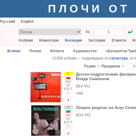
ПЛОЧИ ОТ
Русский
English
№
Албуми
Коментари
Колекция
Заглавия
Етикети
К
Всички
Плочи
Флекси
Аудиокасети
«Балкантон Тре
23358 албума — подреждане по
сигнатура
, по
«
«
Първа
Предишна
Е
Детско-подростковая филарм
Влади Симеонов
33○
12"
ВЕА 451
О
Е
Т
9
1966
3
О
Оперен рецитал на Асен Сели
ВОА 452
33○
12"
О
Е
Т
13
4