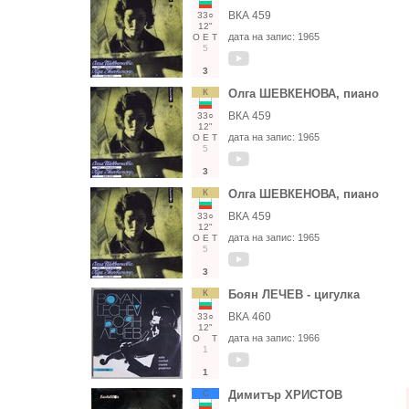
ВКА 459
33○
12"
дата на запис:
1965
О
Е
Т
5
3
К
Олга ШЕВКЕНОВА, пиано
ВКА 459
33○
12"
дата на запис:
1965
О
Е
Т
5
3
К
Олга ШЕВКЕНОВА, пиано
ВКА 459
33○
12"
дата на запис:
1965
О
Е
Т
5
3
К
Боян ЛЕЧЕВ - цигулка
ВКА 460
33○
12"
дата на запис:
1966
О
Т
1
1
С
Димитър ХРИСТОВ