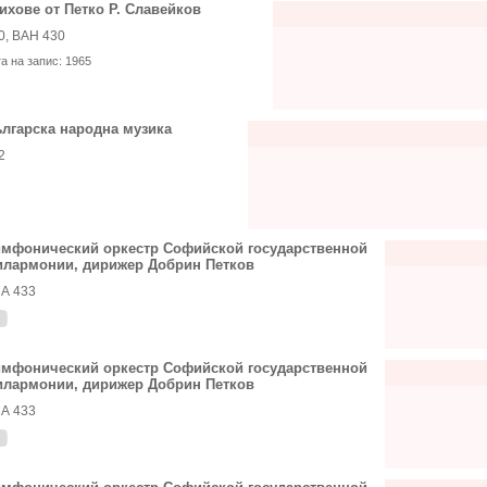
ихове от Петко Р. Славейков
0, ВАН 430
та на запис:
1965
лгарска народна музика
2
мфонический оркестр Софийской государственной
лармонии, дирижер Добрин Петков
А 433
мфонический оркестр Софийской государственной
лармонии, дирижер Добрин Петков
А 433