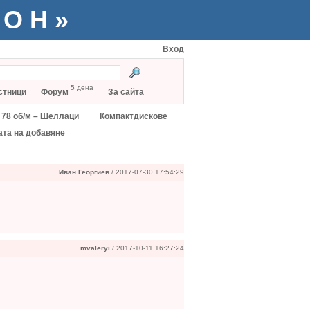
ТОН»
Вход
5 дена
стници
Форум
За сайта
78 об/м – Шеллаци
Компактдискове
ата на добавяне
Иван Георгиев
/ 2017-07-30 17:54:29
mvaleryi
/ 2017-10-11 16:27:24