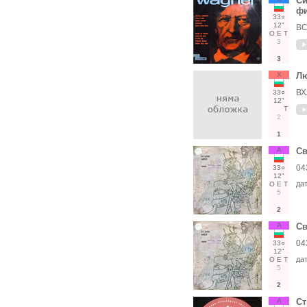
Си
фи
33○
12"
ВС
О
Е
Т
3
3
Х
Лю
ВХ
33○
12"
Т
2
1
А
Св
04
33○
12"
да
О
Е
Т
5
2
А
Св
04
33○
12"
да
О
Е
Т
5
2
А
Ст