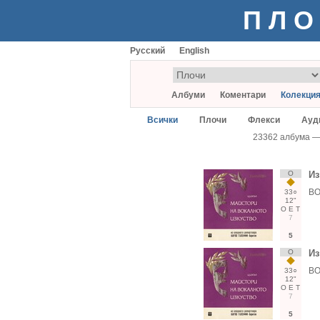
ПЛО
Русский
English
Албуми
Коментари
Колекци
Всички
Плочи
Флекси
Ауд
23362 албума 
О
Из
ВО
33○
12"
О
Е
Т
7
5
О
Из
ВО
33○
12"
О
Е
Т
7
5