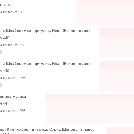
Н 436
та на запис:
1965
на Шнайдерман - цигулка, Иван Жеков - пиано
А 440
та на запис:
1965
на Шнайдерман - цигулка, Иван Жеков - пиано
А 440
та на запис:
1965
нцова музика
Н 441
та на запис:
1965
ил Камиларов - цигулка, Савка Шопова - пиано.
нати