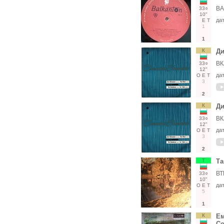
ВА
33○
10"
да
Е
Т
1
1
К
Ди
ВК
33○
12"
да
О
Е
Т
3
2
К
Ди
ВК
33○
12"
да
О
Е
Т
3
2
Т
Та
ВТ
33○
10"
да
О
Е
Т
5
1
К
Ем
Со