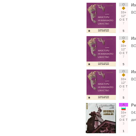
О
Из
ВО
33○
12"
О
Е
Т
7
5
О
Из
ВО
33○
12"
О
Е
Т
7
5
О
Из
ВО
33○
12"
О
Е
Т
7
5
А
Ре
04
33○
12"
да
О
Е
Т
3
1