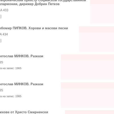
мфонический оркестр Софийской государственной
лармонии, дирижер Добрин Петков
А 433
бомир ПИПКОВ. Хорови и масови песни
А 434
етослав МИНКОВ. Разкази
35
та на запис:
1965
етослав МИНКОВ. Разкази
35
та на запис:
1965
ихове от Христо Смирненски