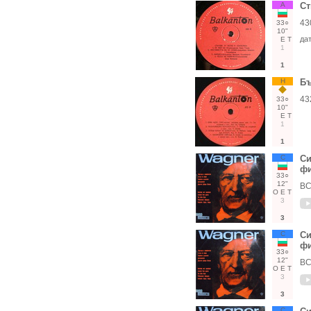
А
Ст
43
33○
10"
да
Е
Т
1
1
Н
Бъ
43
33○
10"
Е
Т
1
1
С
Си
фи
33○
12"
ВС
О
Е
Т
3
3
С
Си
фи
33○
12"
ВС
О
Е
Т
3
3
С