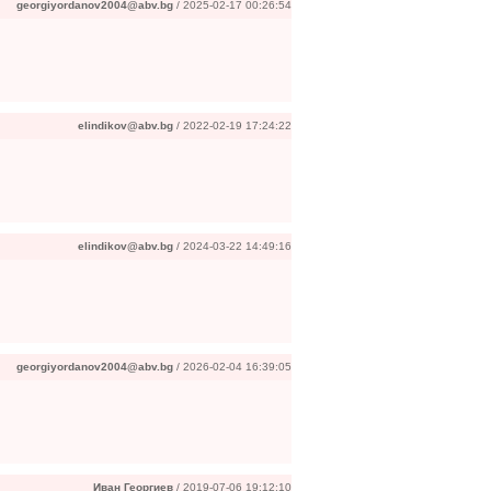
georgiyordanov2004@abv.bg
/ 2025-02-17 00:26:54
elindikov@abv.bg
/ 2022-02-19 17:24:22
elindikov@abv.bg
/ 2024-03-22 14:49:16
georgiyordanov2004@abv.bg
/ 2026-02-04 16:39:05
Иван Георгиев
/ 2019-07-06 19:12:10