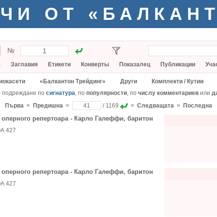
ЧИ ОТ «БАЛКАН
№
я
Заглавия
Етикети
Конверты
Показалец
Публикации
Уча
иокасети
«Балкантон Трейдинг»
Други
Комплекти / Кутии
— подреждане по
сигнатура
, по
популярности
, по
числу комментариев
или
д
«
«
»
»
Първа
Предишна
/ 1169
Следващата
Последна
 оперного репертоара - Карло Галеффи, баритон
А 427
 оперного репертоара - Карло Галеффи, баритон
А 427