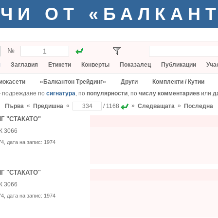
ЧИ ОТ «БАЛКАН
№
я
Заглавия
Етикети
Конверты
Показалец
Публикации
Уча
иокасети
«Балкантон Трейдинг»
Други
Комплекти / Кутии
— подреждане по
сигнатура
, по
популярности
, по
числу комментариев
или
д
«
«
»
»
Първа
Предишна
/ 1168
Следващата
Последна
Г "СТАКАТО"
К 3066
74
, дата на запис:
1974
Г "СТАКАТО"
К 3066
74
, дата на запис:
1974