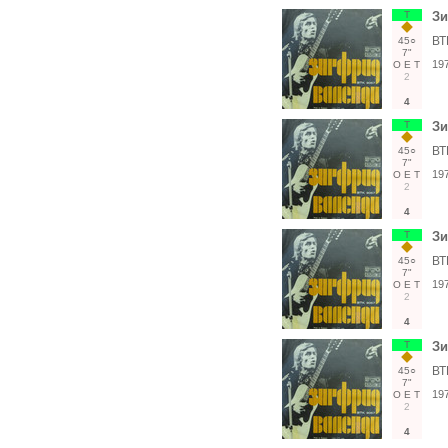
Т
Зи
ВТ
45○
7"
19
О
Е
Т
2
4
Т
Зи
ВТ
45○
7"
19
О
Е
Т
2
4
Т
Зи
ВТ
45○
7"
19
О
Е
Т
2
4
Т
Зи
ВТ
45○
7"
19
О
Е
Т
2
4