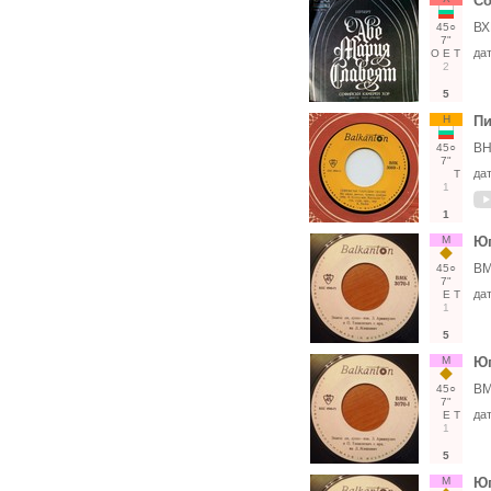
Со
ВХ
45○
7"
да
О
Е
Т
2
5
Н
Пи
ВН
45○
7"
да
Т
1
1
М
Юг
ВМ
45○
7"
да
Е
Т
1
5
М
Юг
ВМ
45○
7"
да
Е
Т
1
5
М
Юг