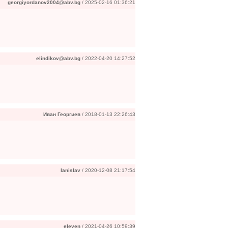
georgiyordanov2004@abv.bg
/ 2025-02-16 01:36:21
elindikov@abv.bg
/ 2022-04-20 14:27:52
Иван Георгиев
/ 2018-01-13 22:26:43
Ianislav
/ 2020-12-08 21:17:54
eleven
/ 2021-04-26 10:59:39