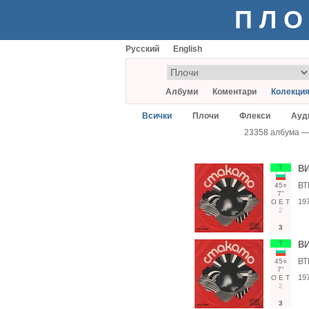
ПЛО
Русский
English
Албуми
Коментари
Колекци
Всички
Плочи
Флекси
Ауд
23358 албума 
Т
ВИ
ВТ
45○
7"
19
О
Е
Т
2
3
Т
ВИ
ВТ
45○
7"
19
О
Е
Т
2
3