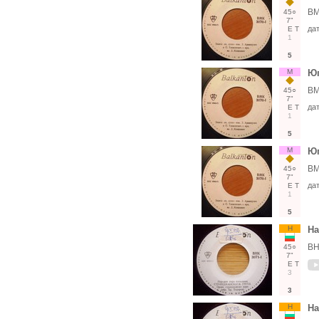
ВМ
45○
7"
да
Е
Т
1
5
М
Юг
ВМ
45○
7"
да
Е
Т
1
5
М
Юг
ВМ
45○
7"
да
Е
Т
1
5
Н
На
ВН
45○
7"
Е
Т
3
3
Н
На