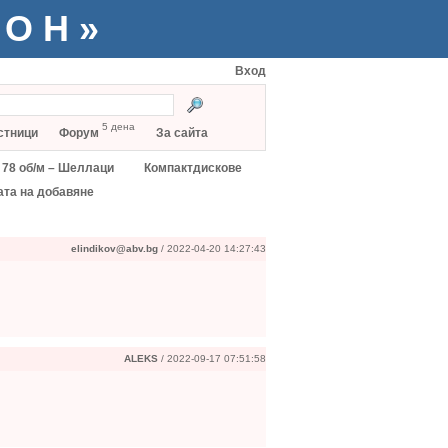
ТОН»
Вход
5 дена
стници
Форум
За сайта
78 об/м – Шеллаци
Компактдискове
ата на добавяне
elindikov@abv.bg
/ 2022-04-20 14:27:43
ALEKS
/ 2022-09-17 07:51:58