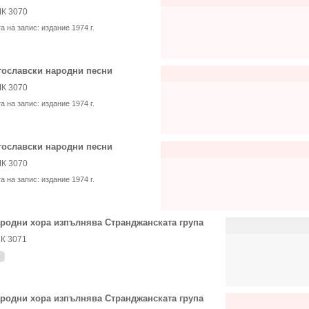
К 3070
та на запис:
издание 1974 г.
ославски народни песни
К 3070
та на запис:
издание 1974 г.
ославски народни песни
К 3070
та на запис:
издание 1974 г.
родни хора изпълнява Странджанската група
К 3071
родни хора изпълнява Странджанската група