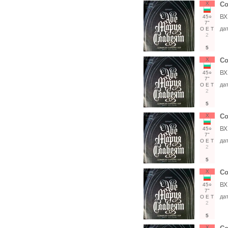
Х
Со
ВХ
45○
7"
да
О
Е
Т
2
5
Х
Со
ВХ
45○
7"
да
О
Е
Т
2
5
Х
Со
ВХ
45○
7"
да
О
Е
Т
2
5
Х
Со
ВХ
45○
7"
да
О
Е
Т
2
5
Х