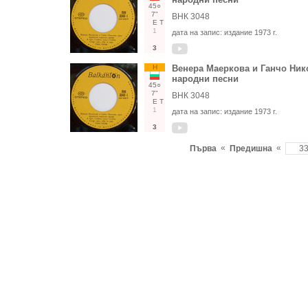
45○
7"
ВНК 3048
Е
Т
1
дата на запис:
издание 1973 г.
3
Н
Венера Маеркова и Ганчо Нико
народни песни
45○
7"
ВНК 3048
Е
Т
1
дата на запис:
издание 1973 г.
3
«
«
Първа
Предишна