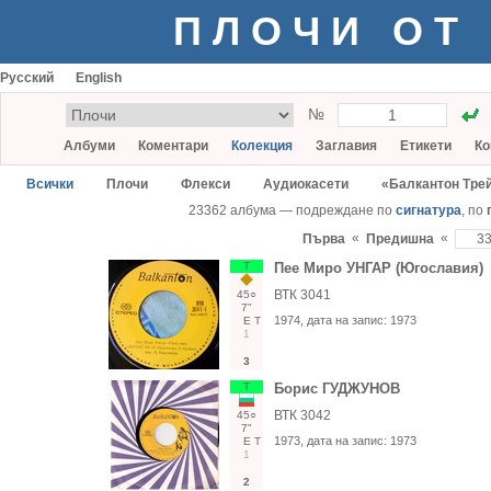
ПЛОЧИ ОТ
Русский
English
№
Албуми
Коментари
Колекция
Заглавия
Етикети
Ко
Всички
Плочи
Флекси
Аудиокасети
«Балкантон Тре
23362 албума — подреждане по
сигнатура
, по
«
«
Първа
Предишна
Т
Пее Миро УНГАР (Югославия)
ВТК 3041
45○
7"
1974
, дата на запис:
1973
Е
Т
1
3
Т
Борис ГУДЖУНОВ
ВТК 3042
45○
7"
1973
, дата на запис:
1973
Е
Т
1
2