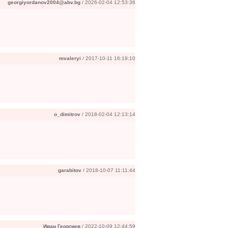
georgiyordanov2004@abv.bg
/ 2026-02-04 12:53:36
mvaleryi
/ 2017-10-11 16:19:10
o_dimitrov
/ 2018-02-04 12:13:14
garabitov
/ 2018-10-07 11:11:44
Иван Георгиев
/ 2022-10-09 12:44:59