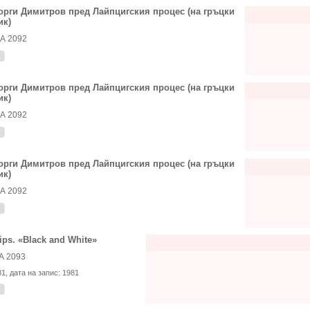
орги Димитров пред Лайпцигския процес (на гръцки
ик)
А 2092
орги Димитров пред Лайпцигския процес (на гръцки
ик)
А 2092
орги Димитров пред Лайпцигския процес (на гръцки
ик)
А 2092
lips. «Black and White»
А 2093
81
, дата на запис:
1981