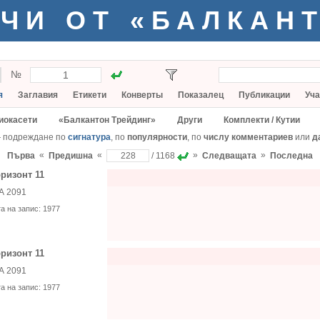
ЧИ ОТ «БАЛКАН
№
я
Заглавия
Етикети
Конверты
Показалец
Публикации
Уча
иокасети
«Балкантон Трейдинг»
Други
Комплекти / Кутии
— подреждане по
сигнатура
, по
популярности
, по
числу комментариев
или
д
«
«
»
»
Първа
Предишна
/ 1168
Следващата
Последна
ризонт 11
А 2091
та на запис:
1977
ризонт 11
А 2091
та на запис:
1977