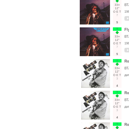
ВТ
33○
12"
19
О
Е
Т
7
5
Т
Fl
ВТ
33○
12"
19
О
Е
Т
7
5
Т
Ro
ВТ
33○
12"
да
О
Е
Т
3
4
Т
Ro
ВТ
33○
12"
да
О
Е
Т
3
4
Т
Ro