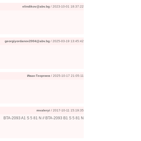
elindikov@abv.bg
/ 2023-10-01 18:37:22
georgiyordanov2004@abv.bg
/ 2025-03-19 13:45:42
Иван Георгиев
/ 2025-10-17 21:05:11
mvaleryi
/ 2017-10-11 15:19:35
BTA-2093 A1 S 5 81 N // BTA-2093 B1 S 5 81 N