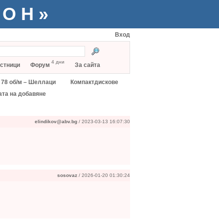
ТОН»
Вход
4 дни
стници
Форум
За сайта
78 об/м – Шеллаци
Компактдискове
ата на добавяне
elindikov@abv.bg
/ 2023-03-13 16:07:30
sosovaz
/ 2026-01-20 01:30:24