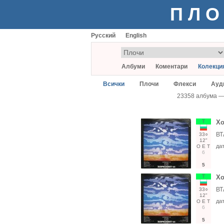
ПЛО
Русский
English
Албуми
Коментари
Колекци
Всички
Плочи
Флекси
Ауд
23358 албума 
Т
Хо
ВТ
33○
12"
да
О
Е
Т
6
5
Т
Хо
ВТ
33○
12"
да
О
Е
Т
6
5