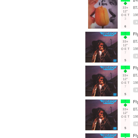
2-
ВТ
33○
12"
19
О
Е
Т
3
6
Т
Fl
ВТ
33○
12"
19
О
Е
Т
7
5
Т
Fl
ВТ
33○
12"
19
О
Е
Т
7
5
Т
Fl
ВТ
33○
12"
19
О
Е
Т
7
5
Т
Fl