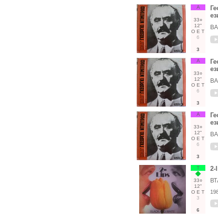
А
Ге
ез
33○
12"
ВА
О
Е
Т
6
3
А
Ге
ез
33○
12"
ВА
О
Е
Т
6
3
А
Ге
ез
33○
12"
ВА
О
Е
Т
6
3
Т
2-
ВТ
33○
12"
19
О
Е
Т
3
6